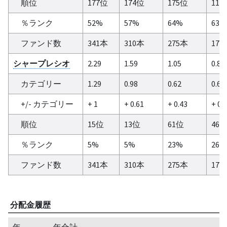
順位
177位
174位
175位
112
％ランク
52%
57%
64%
63%
ファンド数
341本
310本
275本
179
シャープレシオ
2.29
1.59
1.05
0.87
カテゴリー
1.29
0.98
0.62
0.68
+/- カテゴリー
+ 1
+ 0.61
+ 0.43
+ 0.
順位
15位
13位
61位
46
％ランク
5%
5%
23%
26%
ファンド数
341本
310本
275本
179
分配金履歴
年
年合計