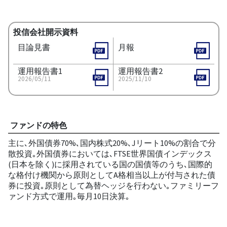
投信会社開示資料
目論見書
月報
運用報告書1
運用報告書2
2026/05/11
2025/11/10
ファンドの特色
主に､外国債券70%､国内株式20%､Jリート10%の割合で分
散投資｡外国債券においては､FTSE世界国債インデックス
(日本を除く)に採用されている国の国債等のうち､国際的
な格付け機関から原則としてA格相当以上が付与された債
券に投資｡原則として為替ヘッジを行わない｡ファミリーフ
ァンド方式で運用｡毎月10日決算｡