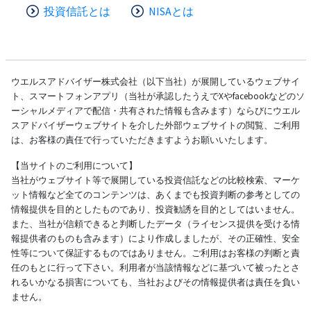
投資信託とは
NISAとは
ウエルスアドバイザー株式会社（以下当社）が展開しているウェブサイ
ト、スマートフォンアプリ（当社が承認したうえでXやfacebookなどのソ
ーシャルメディアで配信・共有された情報も含みます）ならびにウエル
スアドバイザーウェブサイトを介した外部ウェブサイトの閲覧、ご利用
は、お客様の責任で行っていただきますようお願いいたします。
【当サイトのご利用について】
当社がウェブサイト等で展開している投資信託などの比較検索、マーケ
ット情報など全てのコンテンツは、あくまでも投資判断の参考としての
情報提供を目的としたものであり、投資勧誘を目的としてはいません。
また、当社が信頼できると判断したデータ（ライセンス提供を受ける情
報提供者のものも含みます）により作成しましたが、その正確性、安全
性等について保証するものではありません。ご利用はお客様の判断と責
任のもとに行って下さい。利用者が当該情報などに基づいて被ったとさ
れるいかなる損害についても、当社およびその情報提供者は責任を負い
ません。