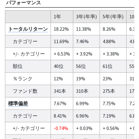
パフォーマンス
1年
3年(年率)
5年(年率)
10
トータルリターン
18.22%
11.38%
8.26%
6.3
カテゴリー
11.69%
7.46%
4.88%
4.8
+/- カテゴリー
+ 6.53%
+ 3.92%
+ 3.38%
+ 1.
順位
40位
56位
61位
55
％ランク
12%
19%
23%
31%
ファンド数
341本
310本
275本
179
標準偏差
7.67%
6.99%
7.75%
7.2
カテゴリー
8.41%
6.96%
7.19%
6.8
+/- カテゴリー
-0.74%
+ 0.03%
+ 0.56%
+ 0.