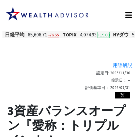
日経平均
65,606.71
TOPIX
4,074.93
NYダウ
54
-76.55
+19.08
用語解説
設定日:
2005/11/30
償還日：
--
評価基準日：
2026/07/31
3資産バランスオープ
ン『愛称：トリプル