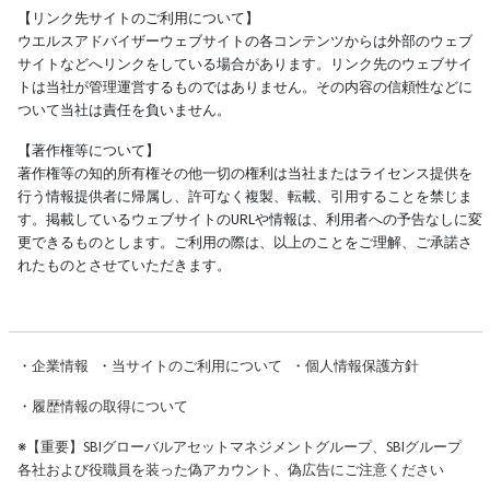
【リンク先サイトのご利用について】
ウエルスアドバイザーウェブサイトの各コンテンツからは外部のウェブ
サイトなどへリンクをしている場合があります。リンク先のウェブサイ
トは当社が管理運営するものではありません。その内容の信頼性などに
ついて当社は責任を負いません。
【著作権等について】
著作権等の知的所有権その他一切の権利は当社またはライセンス提供を
行う情報提供者に帰属し、許可なく複製、転載、引用することを禁じま
す。掲載しているウェブサイトのURLや情報は、利用者への予告なしに変
更できるものとします。ご利用の際は、以上のことをご理解、ご承諾さ
れたものとさせていただきます。
・
企業情報
・
当サイトのご利用について
・
個人情報保護方針
・
履歴情報の取得について
※
【重要】SBIグローバルアセットマネジメントグループ、SBIグループ
各社および役職員を装った偽アカウント、偽広告にご注意ください