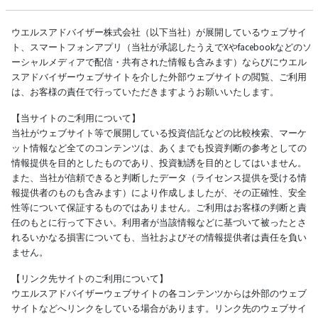
ウエルスアドバイザー株式会社（以下当社）が展開しているウェブサイ
ト、スマートフォンアプリ（当社が承認したうえでXやfacebookなどのソ
ーシャルメディアで配信・共有された情報も含みます）ならびにウエル
スアドバイザーウェブサイトを介した外部ウェブサイトの閲覧、ご利用
は、お客様の責任で行っていただきますようお願いいたします。
【当サイトのご利用について】
当社がウェブサイト等で展開している投資信託などの比較検索、マーケ
ット情報など全てのコンテンツは、あくまでも投資判断の参考としての
情報提供を目的としたものであり、投資勧誘を目的としてはいません。
また、当社が信頼できると判断したデータ（ライセンス提供を受ける情
報提供者のものも含みます）により作成しましたが、その正確性、安全
性等について保証するものではありません。ご利用はお客様の判断と責
任のもとに行って下さい。利用者が当該情報などに基づいて被ったとさ
れるいかなる損害についても、当社およびその情報提供者は責任を負い
ません。
【リンク先サイトのご利用について】
ウエルスアドバイザーウェブサイトの各コンテンツからは外部のウェブ
サイトなどへリンクをしている場合があります。リンク先のウェブサイ