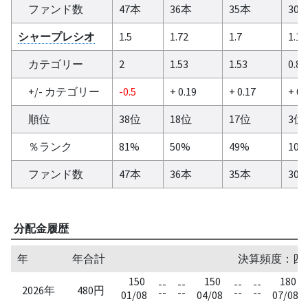
ファンド数
47本
36本
35本
30
シャープレシオ
1.5
1.72
1.7
1.1
カテゴリー
2
1.53
1.53
0.86
+/- カテゴリー
-0.5
+ 0.19
+ 0.17
+ 0.
順位
38位
18位
17位
3位
％ランク
81%
50%
49%
10
ファンド数
47本
36本
35本
30
分配金履歴
年
年合計
決算頻度：四半期
150
150
180
--
--
--
--
2026年
480円
--
--
--
--
01/08
04/08
07/08