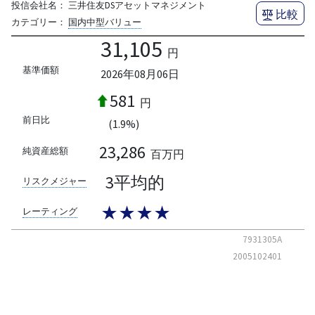
投信会社名：
三井住友DSアセットマネジメント
比較
カテゴリー：
国内中型バリュー
31,105
円
基準価額
2026年08月06日
581
円
前日比
(1.9%)
23,286
純資産総額
百万円
3平均的
リスクメジャー
★★★★
レーティング
7931305A
2005102401