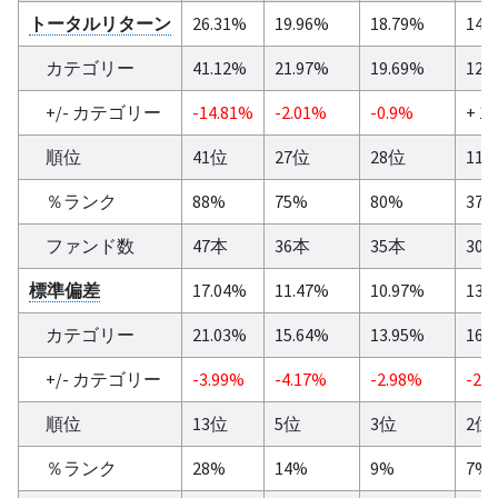
トータルリターン
26.31%
19.96%
18.79%
14.
カテゴリー
41.12%
21.97%
19.69%
12.
+/- カテゴリー
-14.81%
-2.01%
-0.9%
+ 1
順位
41位
27位
28位
11
％ランク
88%
75%
80%
37
ファンド数
47本
36本
35本
30
標準偏差
17.04%
11.47%
10.97%
13.
カテゴリー
21.03%
15.64%
13.95%
16.
+/- カテゴリー
-3.99%
-4.17%
-2.98%
-2.
順位
13位
5位
3位
2位
％ランク
28%
14%
9%
7%