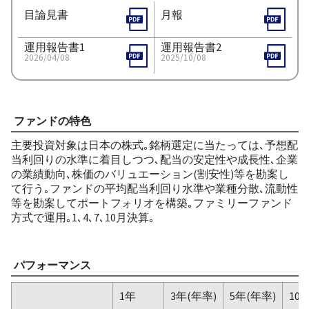
目論見書
月報
運用報告書1
運用報告書2
2026/04/08
2025/10/08
ファンドの特色
主要投資対象は日本の株式｡銘柄選定に当たっては､予想配
当利回りの水準に着目しつつ､配当の安定性や成長性､企業
の業績動向､株価のバリュエーション(割安性)等を勘案し
て行う｡ファンドの平均配当利回り水準や業種分散､流動性
等を勘案してポートフォリオを構築｡ファミリーファンド
方式で運用｡1､4､7､10月決算｡
パフォーマンス
1年
3年(年率)
5年(年率)
10