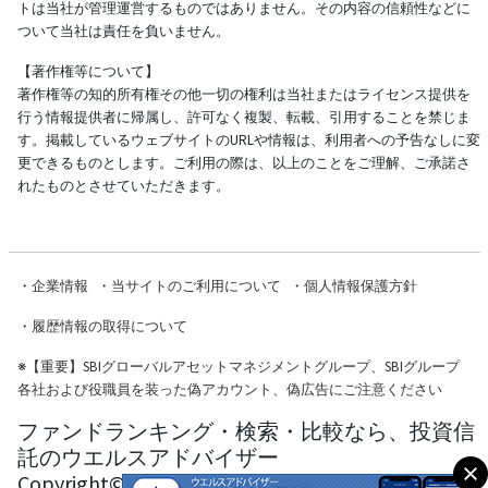
トは当社が管理運営するものではありません。その内容の信頼性などに
ついて当社は責任を負いません。
【著作権等について】
著作権等の知的所有権その他一切の権利は当社またはライセンス提供を
行う情報提供者に帰属し、許可なく複製、転載、引用することを禁じま
す。掲載しているウェブサイトのURLや情報は、利用者への予告なしに変
更できるものとします。ご利用の際は、以上のことをご理解、ご承諾さ
れたものとさせていただきます。
・
企業情報
・
当サイトのご利用について
・
個人情報保護方針
・
履歴情報の取得について
※
【重要】SBIグローバルアセットマネジメントグループ、SBIグループ
各社および役職員を装った偽アカウント、偽広告にご注意ください
ファンドランキング・検索・比較なら、投資信
託のウエルスアドバイザー
Copyright© Wealth Advisor Co., Ltd. All Rights