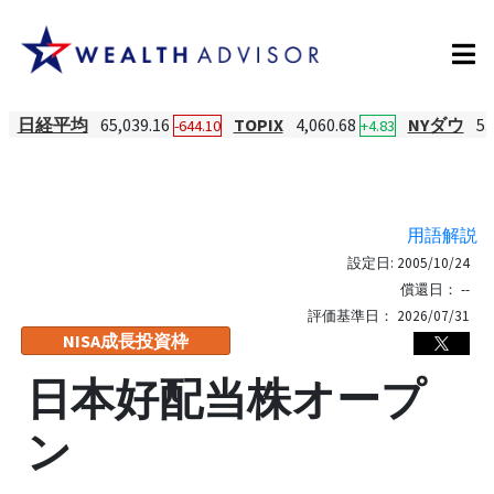
日経平均
65,039.16
TOPIX
4,060.68
NYダウ
53
-644.10
+4.83
用語解説
設定日:
2005/10/24
償還日：
--
評価基準日：
2026/07/31
NISA成長投資枠
日本好配当株オープ
ン