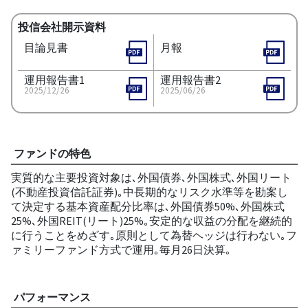
投信会社開示資料
目論見書
月報
運用報告書1
運用報告書2
2025/12/26
2025/06/26
ファンドの特色
実質的な主要投資対象は､外国債券､外国株式､外国リート
(不動産投資信託証券)｡中長期的なリスク水準等を勘案し
て決定する基本資産配分比率は､外国債券50%､外国株式
25%､外国REIT(リート)25%｡安定的な収益の分配を継続的
に行うことをめざす｡原則として為替ヘッジは行わない｡フ
ァミリーファンド方式で運用｡毎月26日決算｡
パフォーマンス