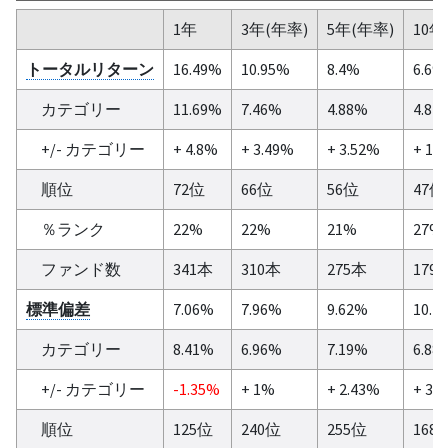
1年
3年(年率)
5年(年率)
10年
トータルリターン
16.49%
10.95%
8.4%
6.69
カテゴリー
11.69%
7.46%
4.88%
4.84
+/- カテゴリー
+ 4.8%
+ 3.49%
+ 3.52%
+ 1.
順位
72位
66位
56位
47位
％ランク
22%
22%
21%
27%
ファンド数
341本
310本
275本
179
標準偏差
7.06%
7.96%
9.62%
10.1
カテゴリー
8.41%
6.96%
7.19%
6.88
+/- カテゴリー
-1.35%
+ 1%
+ 2.43%
+ 3.
順位
125位
240位
255位
168