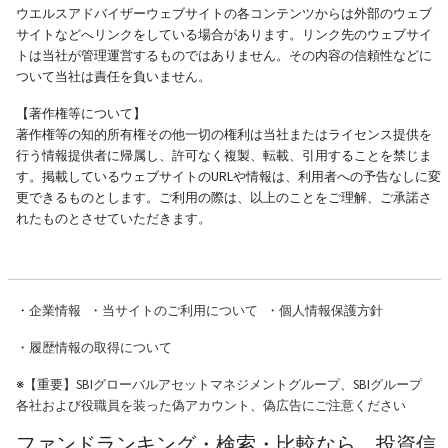
ウエルスアドバイザーウェブサイトの各コンテンツからは外部のウェブ
サイトなどへリンクをしている場合があります。リンク先のウェブサイ
トは当社が管理運営するものではありません。その内容の信頼性などに
ついて当社は責任を負いません。
【著作権等について】
著作権等の知的所有権その他一切の権利は当社またはライセンス提供を
行う情報提供者に帰属し、許可なく複製、転載、引用することを禁じま
す。掲載しているウェブサイトのURLや情報は、利用者への予告なしに変
更できるものとします。ご利用の際は、以上のことをご理解、ご承諾さ
れたものとさせていただきます。
・
企業情報
・
当サイトのご利用について
・
個人情報保護方針
・
履歴情報の取得について
※
【重要】SBIグローバルアセットマネジメントグループ、SBIグループ
各社および役職員を装った偽アカウント、偽広告にご注意ください
ファンドランキング・検索・比較なら、投資信