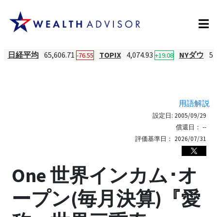
日経平均
65,606.71
TOPIX
4,074.93
NYダウ
54
-76.55
+19.08
用語解説
設定日:
2005/09/29
償還日：
--
評価基準日：
2026/07/31
One 世界インカム･オ
ープン(毎月決算)『愛