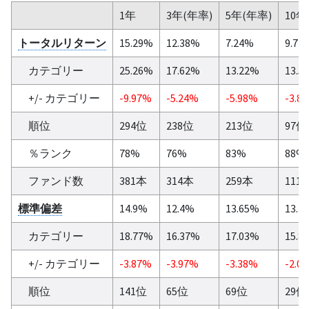
1年
3年(年率)
5年(年率)
10年
トータルリターン
15.29%
12.38%
7.24%
9.71
カテゴリー
25.26%
17.62%
13.22%
13.5
+/- カテゴリー
-9.97%
-5.24%
-5.98%
-3.8
順位
294位
238位
213位
97位
％ランク
78%
76%
83%
88%
ファンド数
381本
314本
259本
111
標準偏差
14.9%
12.4%
13.65%
13.7
カテゴリー
18.77%
16.37%
17.03%
15.8
+/- カテゴリー
-3.87%
-3.97%
-3.38%
-2.0
順位
141位
65位
69位
29位