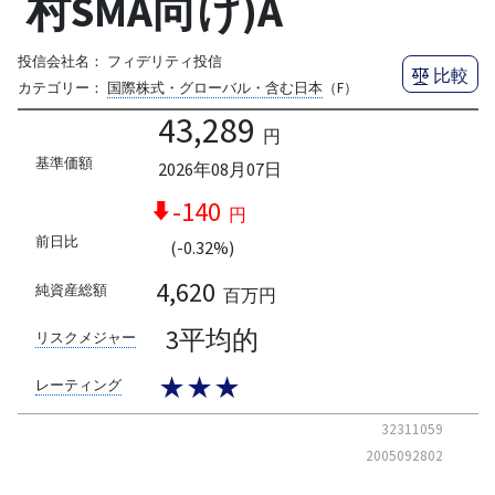
村SMA向け)A
投信会社名：
フィデリティ投信
比較
カテゴリー：
国際株式・グローバル・含む日本
（F）
43,289
円
基準価額
2026年08月07日
-140
円
前日比
(-0.32%)
4,620
純資産総額
百万円
3平均的
リスクメジャー
★★★
レーティング
32311059
2005092802