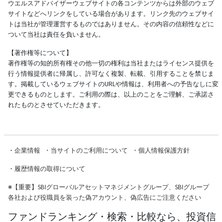
ウエルスアドバイザーウェブサイトの各コンテンツからは外部のウェブ
サイトなどへリンクをしている場合があります。リンク先のウェブサイ
トは当社が管理運営するものではありません。その内容の信頼性などに
ついて当社は責任を負いません。
【著作権等について】
著作権等の知的所有権その他一切の権利は当社またはライセンス提供を
行う情報提供者に帰属し、許可なく複製、転載、引用することを禁じま
す。掲載しているウェブサイトのURLや情報は、利用者への予告なしに変
更できるものとします。ご利用の際は、以上のことをご理解、ご承諾さ
れたものとさせていただきます。
・
企業情報
・
当サイトのご利用について
・
個人情報保護方針
・
履歴情報の取得について
※
【重要】SBIグローバルアセットマネジメントグループ、SBIグループ
各社および役職員を装った偽アカウント、偽広告にご注意ください
ファンドランキング・検索・比較なら、投資信