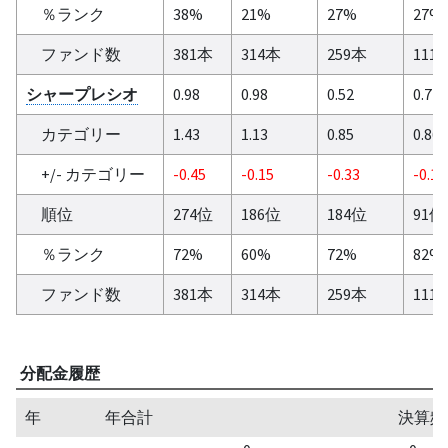
％ランク
38%
21%
27%
27%
ファンド数
381本
314本
259本
111
シャープレシオ
0.98
0.98
0.52
0.7
カテゴリー
1.43
1.13
0.85
0.86
+/- カテゴリー
-0.45
-0.15
-0.33
-0.16
順位
274位
186位
184位
91位
％ランク
72%
60%
72%
82%
ファンド数
381本
314本
259本
111
分配金履歴
年
年合計
決算頻