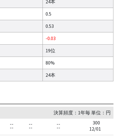
24本
0.5
0.53
-0.03
19位
80%
24本
決算頻度：1年毎 単位：円
300
--
--
--
--
--
--
12/01