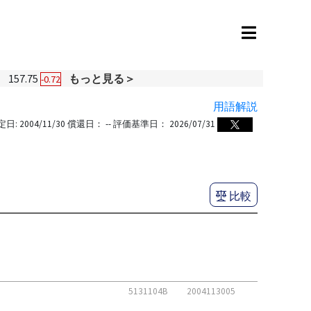
円
157.75
もっと見る＞
-0.72
用語解説
定日:
2004/11/30
償還日：
--
評価基準日：
2026/07/31
比較
5131104B
2004113005