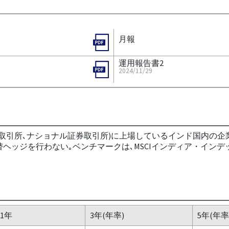
月報
運用報告書2
2024/11/29
取引所､ナショナル証券取引所)に上場しているインド国内の企
ヘッジを行わない｡ベンチマークは､MSCIインディア・インデ
1年
3年(年率)
5年(年率