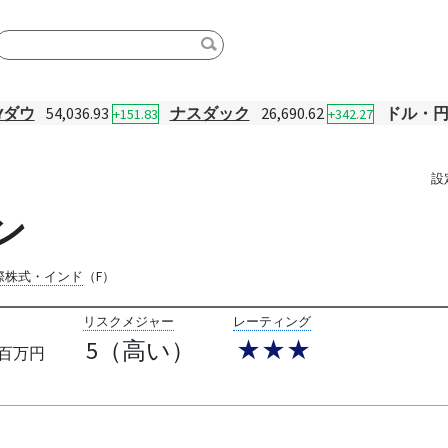
Yダウ
54,036.93
ナスダック
26,690.62
ドル・
+151.83
+342.27
設
ン
際株式・インド
（F）
リスクメジャー
レーティング
5（高い）
★★★
百万円