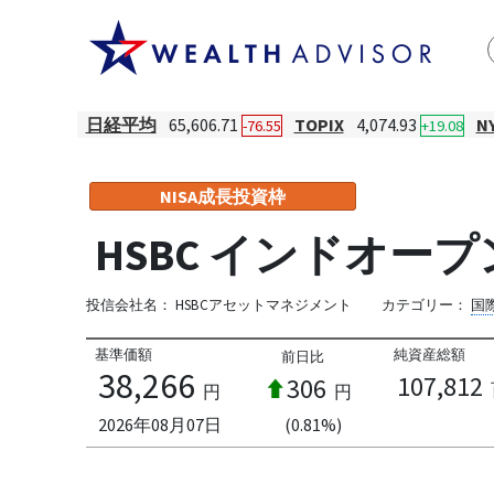
日経平均
65,606.71
TOPIX
4,074.93
N
-76.55
+19.08
NISA成長投資枠
HSBC インドオープ
投信会社名：
HSBCアセットマネジメント
カテゴリー：
国
基準価額
純資産総額
前日比
38,266
107,812
306
円
円
2026年08月07日
(0.81%)