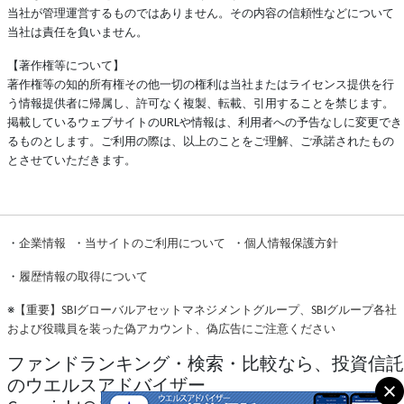
当社が管理運営するものではありません。その内容の信頼性などについて
当社は責任を負いません。
【著作権等について】
著作権等の知的所有権その他一切の権利は当社またはライセンス提供を行
う情報提供者に帰属し、許可なく複製、転載、引用することを禁じます。
掲載しているウェブサイトのURLや情報は、利用者への予告なしに変更でき
るものとします。ご利用の際は、以上のことをご理解、ご承諾されたもの
とさせていただきます。
・
企業情報
・
当サイトのご利用について
・
個人情報保護方針
・
履歴情報の取得について
※
【重要】SBIグローバルアセットマネジメントグループ、SBIグループ各社
および役職員を装った偽アカウント、偽広告にご注意ください
ファンドランキング・検索・比較なら、投資信託
のウエルスアドバイザー