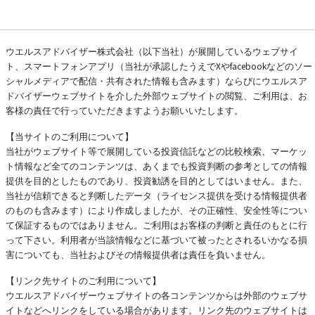
ウエルスアドバイザー株式会社（以下当社）が展開しているウェブサイ
ト、スマートフォンアプリ（当社が承認したうえでXやfacebookなどのソー
シャルメディアで配信・共有された情報も含みます）ならびにウエルスア
ドバイザーウェブサイトを介した外部ウェブサイトの閲覧、ご利用は、お
客様の責任で行っていただきますようお願いいたします。
【当サイトのご利用について】
当社がウェブサイト等で展開している投資信託などの比較検索、マーケッ
ト情報など全てのコンテンツは、あくまでも投資判断の参考としての情報
提供を目的としたものであり、投資勧誘を目的としてはいません。また、
当社が信頼できると判断したデータ（ライセンス提供を受ける情報提供者
のものも含みます）により作成しましたが、その正確性、安全性等につい
て保証するものではありません。ご利用はお客様の判断と責任のもとに行
って下さい。利用者が当該情報などに基づいて被ったとされるいかなる損
害についても、当社およびその情報提供者は責任を負いません。
【リンク先サイトのご利用について】
ウエルスアドバイザーウェブサイトの各コンテンツからは外部のウェブサ
イトなどへリンクをしている場合があります。リンク先のウェブサイトは