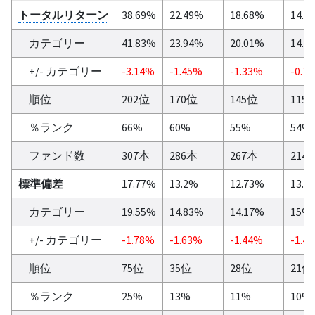
トータルリターン
38.69%
22.49%
18.68%
14.1
カテゴリー
41.83%
23.94%
20.01%
14.8
+/- カテゴリー
-3.14%
-1.45%
-1.33%
-0.7
順位
202位
170位
145位
115
％ランク
66%
60%
55%
54%
ファンド数
307本
286本
267本
214
標準偏差
17.77%
13.2%
12.73%
13.5
カテゴリー
19.55%
14.83%
14.17%
15%
+/- カテゴリー
-1.78%
-1.63%
-1.44%
-1.4
順位
75位
35位
28位
21位
％ランク
25%
13%
11%
10%