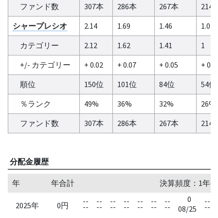
ファンド数
307本
286本
267本
214
シャープレシオ
2.14
1.69
1.46
1.04
カテゴリー
2.12
1.62
1.41
1
+/- カテゴリー
+ 0.02
+ 0.07
+ 0.05
+ 0.0
順位
150位
101位
84位
54位
％ランク
49%
36%
32%
26%
ファンド数
307本
286本
267本
214
分配金履歴
年
年合計
決算頻度：1年毎
0
--
--
--
--
--
--
--
--
2025年
0円
--
--
--
--
--
--
--
--
08/25