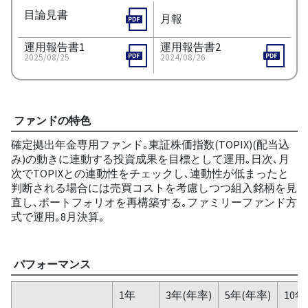
目論見書
月報
運用報告書1
運用報告書2
2025/08/25
2024/08/26
ファンドの特色
確定拠出年金専用ファンド｡東証株価指数(TOPIX)(配当込
み)の動きに連動する投資成果を目標として運用｡日次､月
次でTOPIXとの連動性をチェックし､連動性が低まったと
判断される場合には売買コストを考慮しつつ組入銘柄を見
直し､ポートフォリオを再構築する｡ファミリーファンド方
式で運用｡8月決算｡
パフォーマンス
1年
3年(年率)
5年(年率)
10年