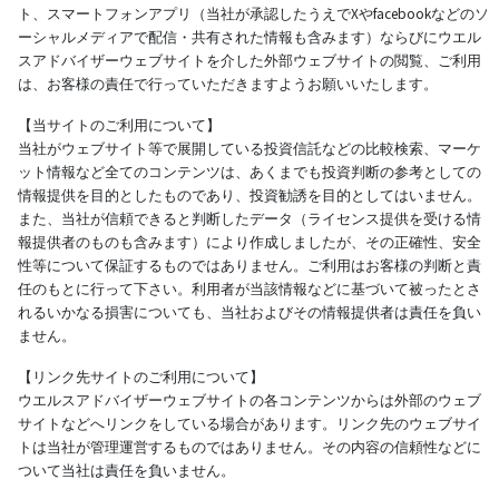
ト、スマートフォンアプリ（当社が承認したうえでXやfacebookなどのソ
ーシャルメディアで配信・共有された情報も含みます）ならびにウエル
スアドバイザーウェブサイトを介した外部ウェブサイトの閲覧、ご利用
は、お客様の責任で行っていただきますようお願いいたします。
【当サイトのご利用について】
当社がウェブサイト等で展開している投資信託などの比較検索、マーケ
ット情報など全てのコンテンツは、あくまでも投資判断の参考としての
情報提供を目的としたものであり、投資勧誘を目的としてはいません。
また、当社が信頼できると判断したデータ（ライセンス提供を受ける情
報提供者のものも含みます）により作成しましたが、その正確性、安全
性等について保証するものではありません。ご利用はお客様の判断と責
任のもとに行って下さい。利用者が当該情報などに基づいて被ったとさ
れるいかなる損害についても、当社およびその情報提供者は責任を負い
ません。
【リンク先サイトのご利用について】
ウエルスアドバイザーウェブサイトの各コンテンツからは外部のウェブ
サイトなどへリンクをしている場合があります。リンク先のウェブサイ
トは当社が管理運営するものではありません。その内容の信頼性などに
ついて当社は責任を負いません。