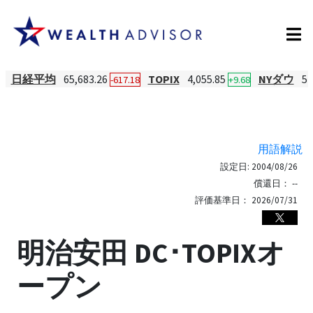
日経平均
65,683.26
TOPIX
4,055.85
NYダウ
54
-617.18
+9.68
用語解説
設定日:
2004/08/26
償還日：
--
評価基準日：
2026/07/31
明治安田 DC･TOPIXオ
ープン