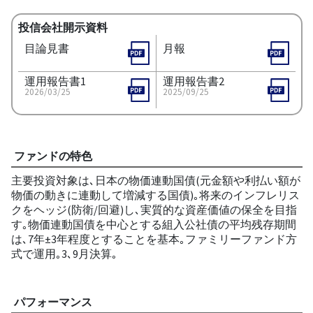
投信会社開示資料
目論見書
月報
運用報告書1
運用報告書2
2026/03/25
2025/09/25
ファンドの特色
主要投資対象は､日本の物価連動国債(元金額や利払い額が
物価の動きに連動して増減する国債)｡将来のインフレリス
クをヘッジ(防衛/回避)し､実質的な資産価値の保全を目指
す｡物価連動国債を中心とする組入公社債の平均残存期間
は､7年±3年程度とすることを基本｡ファミリーファンド方
式で運用｡3､9月決算｡
パフォーマンス