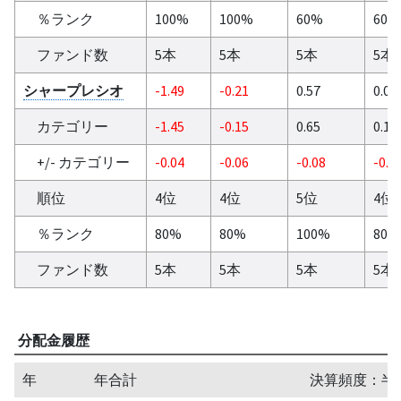
％ランク
100%
100%
60%
60%
ファンド数
5本
5本
5本
5本
シャープレシオ
-1.49
-0.21
0.57
0.08
カテゴリー
-1.45
-0.15
0.65
0.12
+/- カテゴリー
-0.04
-0.06
-0.08
-0.0
順位
4位
4位
5位
4位
％ランク
80%
80%
100%
80%
ファンド数
5本
5本
5本
5本
分配金履歴
年
年合計
決算頻度：半