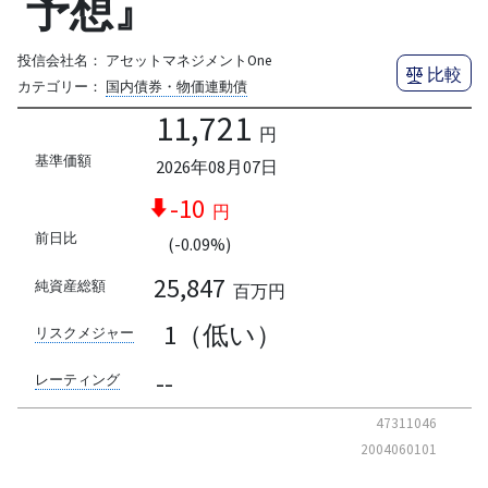
予想』
投信会社名：
アセットマネジメントOne
比較
カテゴリー：
国内債券・物価連動債
11,721
円
基準価額
2026年08月07日
-10
円
前日比
(-0.09%)
25,847
純資産総額
百万円
1（低い）
リスクメジャー
--
レーティング
47311046
2004060101