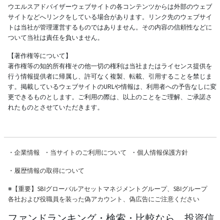
ウエルスアドバイザーウェブサイトの各コンテンツからは外部のウェブ
サイトなどへリンクをしている場合があります。リンク先のウェブサイ
トは当社が管理運営するものではありません。その内容の信頼性などに
ついて当社は責任を負いません。
【著作権等について】
著作権等の知的所有権その他一切の権利は当社またはライセンス提供を
行う情報提供者に帰属し、許可なく複製、転載、引用することを禁じま
す。掲載しているウェブサイトのURLや情報は、利用者への予告なしに変
更できるものとします。ご利用の際は、以上のことをご理解、ご承諾さ
れたものとさせていただきます。
・
企業情報
・
当サイトのご利用について
・
個人情報保護方針
・
履歴情報の取得について
※
【重要】SBIグローバルアセットマネジメントグループ、SBIグループ
各社および役職員を装った偽アカウント、偽広告にご注意ください
ファンドランキング・検索・比較なら、投資信