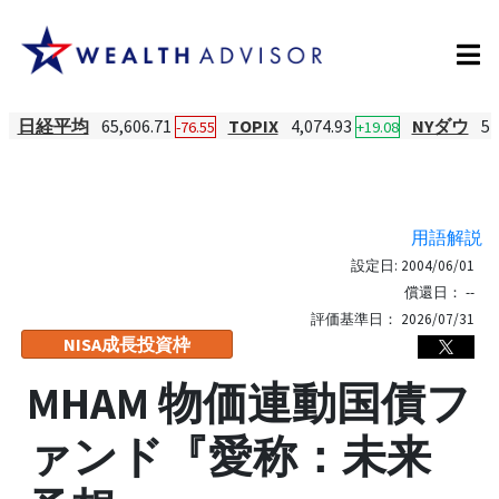
日経平均
65,606.71
TOPIX
4,074.93
NYダウ
54
-76.55
+19.08
用語解説
設定日:
2004/06/01
償還日：
--
評価基準日：
2026/07/31
NISA成長投資枠
MHAM 物価連動国債フ
ァンド『愛称：未来