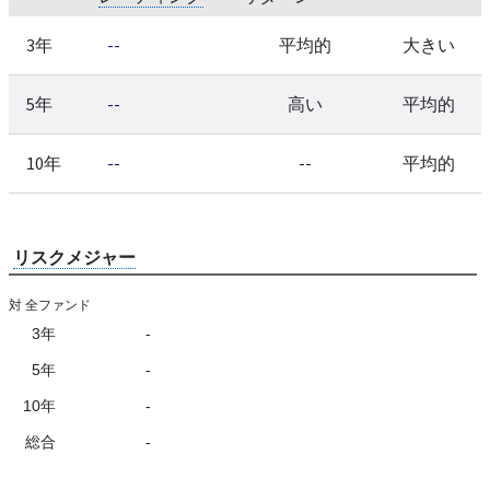
3年
--
平均的
大きい
5年
--
高い
平均的
10年
--
--
平均的
リスクメジャー
対 全ファンド
3年
-
5年
-
10年
-
総合
-