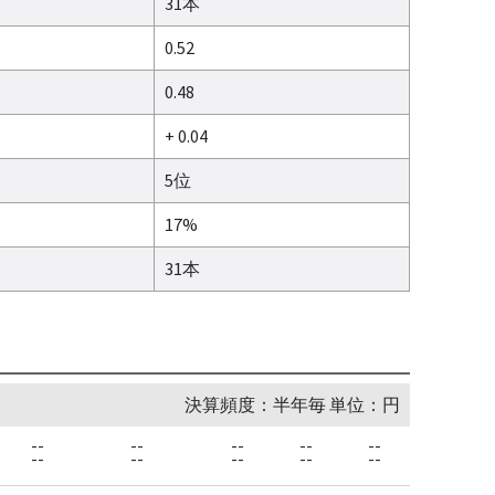
31本
0.52
0.48
+ 0.04
5位
17%
31本
決算頻度：半年毎 単位：円
--
--
--
--
--
--
--
--
--
--