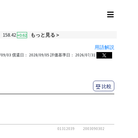
158.42
もっと見る＞
+0.62
用語解説
/09/03
償還日：
2028/09/05
評価基準日：
2026/07/31
比較
01312039
2003090302