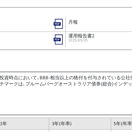
月報
運用報告書2
2025/09/05
投資時点において､BBB-相当以上の格付を付与されている公
チマークは､ブルームバーグオーストラリア債券(総合)インデッ
1年
3年(年率)
5年(年率