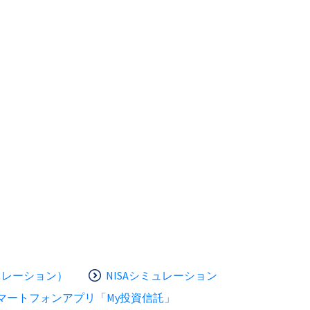
ュレーション）
NISAシミュレーション
マートフォンアプリ「My投資信託」