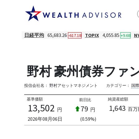
日経平均
65,683.26
TOPIX
4,055.85
N
-617.18
+9.68
野村 豪州債券ファン
投信会社名：
野村アセットマネジメント
カテゴリー：
国
基準価額
純資産総額
前日比
13,502
1,643
79
百万
円
円
2026年08月06日
(0.59%)