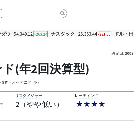
Yダウ
54,349.12
ナスダック
26,363.44
ドル・円
+263.24
-221.55
設定日:
2003
ド(年2回決算型)
際債券・オセアニア
（F）
リスクメジャー
レーティング
2（やや低い）
★★★★
円