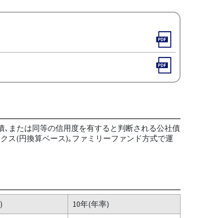
社債､または同等の信用度を有すると判断される公社債
クス(円換算ベース)｡ファミリーファンド方式で運
)
10年(年率)