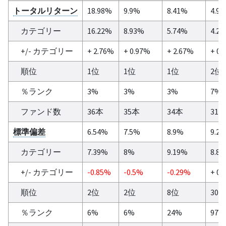
トータルリターン
18.98%
9.9%
8.41%
4.9
カテゴリー
16.22%
8.93%
5.74%
4.2
+/- カテゴリー
+ 2.76%
+ 0.97%
+ 2.67%
+ 0.
順位
1位
1位
1位
2位
％ランク
3%
3%
3%
7%
ファンド数
36本
35本
34本
31
標準偏差
6.54%
7.5%
8.9%
9.2
カテゴリー
7.39%
8%
9.19%
8.8
+/- カテゴリー
-0.85%
-0.5%
-0.29%
+ 0.
順位
2位
2位
8位
30
％ランク
6%
6%
24%
97%