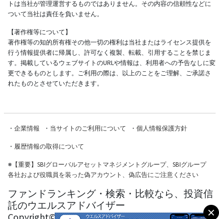
トは当社が管理運営するものではありません。その内容の信頼性などに
ついて当社は責任を負いません。
【著作権等について】
著作権等の知的所有権その他一切の権利は当社またはライセンス提供を
行う情報提供者に帰属し、許可なく複製、転載、引用することを禁じま
す。掲載しているウェブサイトのURLや情報は、利用者への予告なしに変
更できるものとします。ご利用の際は、以上のことをご理解、ご承諾さ
れたものとさせていただきます。
・
企業情報
・
当サイトのご利用について
・
個人情報保護方針
・
履歴情報の取得について
※
【重要】SBIグローバルアセットマネジメントグループ、SBIグループ
各社および役職員を装った偽アカウント、偽広告にご注意ください
ファンドランキング・検索・比較なら、投資信
託のウエルスアドバイザー
Copyright© Wealth Advisor Co., Ltd. All Rights