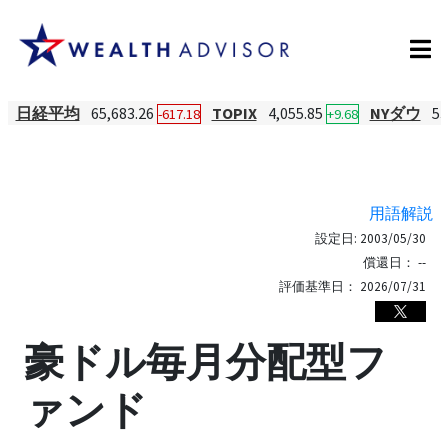
日経平均
65,683.26
TOPIX
4,055.85
NYダウ
53
-617.18
+9.68
用語解説
設定日:
2003/05/30
償還日：
--
評価基準日：
2026/07/31
豪ドル毎月分配型フ
ァンド