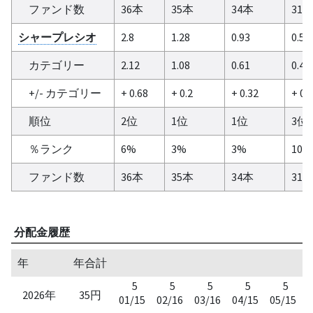
ファンド数
36本
35本
34本
31
シャープレシオ
2.8
1.28
0.93
0.54
カテゴリー
2.12
1.08
0.61
0.48
+/- カテゴリー
+ 0.68
+ 0.2
+ 0.32
+ 0.
順位
2位
1位
1位
3位
％ランク
6%
3%
3%
10%
ファンド数
36本
35本
34本
31
分配金履歴
年
年合計
5
5
5
5
5
2026年
35円
01/15
02/16
03/16
04/15
05/15
0