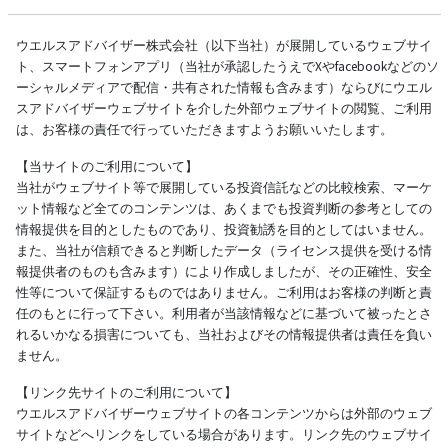
ウエルスアドバイザー株式会社（以下当社）が展開しているウェブサイ
ト、スマートフォンアプリ（当社が承認したうえでXやfacebookなどのソ
ーシャルメディアで配信・共有された情報も含みます）ならびにウエル
スアドバイザーウェブサイトを介した外部ウェブサイトの閲覧、ご利用
は、お客様の責任で行っていただきますようお願いいたします。
【当サイトのご利用について】
当社がウェブサイト等で展開している投資信託などの比較検索、マーケ
ット情報など全てのコンテンツは、あくまでも投資判断の参考としての
情報提供を目的としたものであり、投資勧誘を目的としてはいません。
また、当社が信頼できると判断したデータ（ライセンス提供を受ける情
報提供者のものも含みます）により作成しましたが、その正確性、安全
性等について保証するものではありません。ご利用はお客様の判断と責
任のもとに行って下さい。利用者が当該情報などに基づいて被ったとさ
れるいかなる損害についても、当社およびその情報提供者は責任を負い
ません。
【リンク先サイトのご利用について】
ウエルスアドバイザーウェブサイトの各コンテンツからは外部のウェブ
サイトなどへリンクをしている場合があります。リンク先のウェブサイ