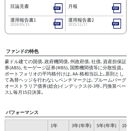
目論見書
月報
運用報告書1
運用報告書2
2026/05/15
2025/11/17
ファンドの特色
豪ドル建ての国債､政府機関債､州政府債､社債､資産担保証
券(ABS)､モーゲージ証券(MBS)､国際機関債等に分散投資｡
ポートフォリオの平均格付けは､AA-格相当以上｡原則とし
て為替ヘッジを行わない｡ベンチマークは､ブルームバーグ
オーストラリア債券(総合)インデックス(0-3年､円換算ベー
ス)｡毎月15日決算｡
パフォーマンス
1年
3年(年率)
5年(年率)
10