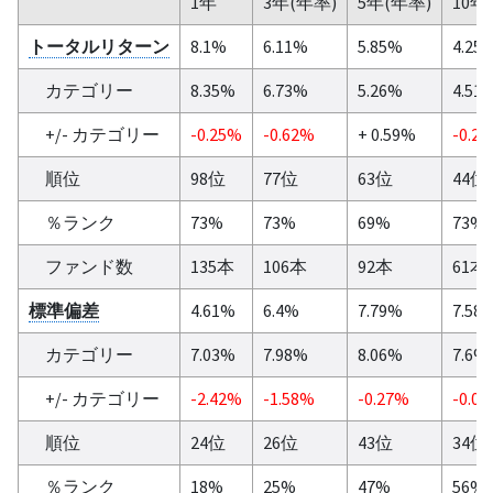
1年
3年(年率)
5年(年率)
10年
トータルリターン
8.1%
6.11%
5.85%
4.25
カテゴリー
8.35%
6.73%
5.26%
4.51
+/- カテゴリー
-0.25%
-0.62%
+ 0.59%
-0.2
順位
98位
77位
63位
44位
％ランク
73%
73%
69%
73%
ファンド数
135本
106本
92本
61本
標準偏差
4.61%
6.4%
7.79%
7.58
カテゴリー
7.03%
7.98%
8.06%
7.6%
+/- カテゴリー
-2.42%
-1.58%
-0.27%
-0.0
順位
24位
26位
43位
34位
％ランク
18%
25%
47%
56%