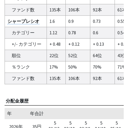
ファンド数
135本
106本
92本
61本
シャープレシオ
1.6
0.9
0.73
0.55
カテゴリー
1.12
0.78
0.6
0.54
+/- カテゴリー
+ 0.48
+ 0.12
+ 0.13
+ 0.0
順位
22位
52位
64位
43位
％ランク
17%
50%
70%
71%
ファンド数
135本
106本
92本
61本
分配金履歴
年
年合計
5
5
5
5
5
2026年
35円