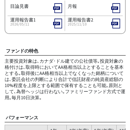
目論見書
月報
運用報告書1
運用報告書2
2026/05/11
2025/11/10
ファンドの特色
主要投資対象は､カナダ･ドル建ての公社債等｡投資対象の
格付けは､取得時においてAA格相当以上とすることを基本
とする｡取得後にAA格相当以上でなくなった銘柄について
は､委託会社の判断により合計で信託財産の純資産総額の
10%程度を上限とする範囲で保有することも可能｡原則と
して､為替ヘッジは行わない｡ファミリーファンド方式で運
用｡毎月10日決算｡
パフォーマンス