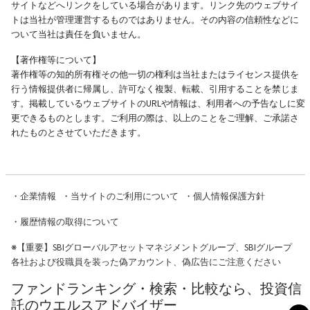
サイトなどへリンクをしている場合があります。リンク先のウェブサイ
トは当社が管理運営するものではありません。その内容の信頼性などに
ついて当社は責任を負いません。
【著作権等について】
著作権等の知的所有権その他一切の権利は当社またはライセンス提供を
行う情報提供者に帰属し、許可なく複製、転載、引用することを禁じま
す。掲載しているウェブサイトのURLや情報は、利用者への予告なしに変
更できるものとします。ご利用の際は、以上のことをご理解、ご承諾さ
れたものとさせていただきます。
・
企業情報
・
当サイトのご利用について
・
個人情報保護方針
・
履歴情報の取得について
※
【重要】SBIグローバルアセットマネジメントグループ、SBIグループ
各社および役職員を装った偽アカウント、偽広告にご注意ください
ファンドランキング・検索・比較なら、投資信
託のウエルスアドバイザー