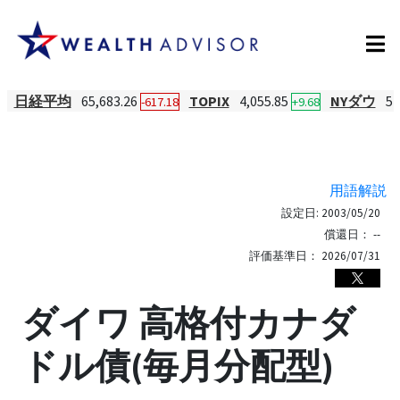
日経平均
65,683.26
TOPIX
4,055.85
NYダウ
54
-617.18
+9.68
用語解説
設定日:
2003/05/20
償還日：
--
評価基準日：
2026/07/31
ダイワ 高格付カナダ
ドル債(毎月分配型)