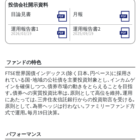
投信会社開示資料
目論見書
月報
運用報告書1
運用報告書2
2026/03/19
2025/09/19
ファンドの特色
FTSE世界国債インデックス(除く日本､円ベース)に採用さ
れている国･地域の公社債を主要投資対象とし､インカムゲ
インを確保しつつ､債券市場の動きをとらえることを目指
す｡債券への実質投資比率は､原則として高位を維持｡運用
にあたっては､三井住友信託銀行からの投資助言を受ける｡
原則として､為替ヘッジは行わない｡ファミリーファンド方
式で運用｡毎月19日決算｡
パフォーマンス