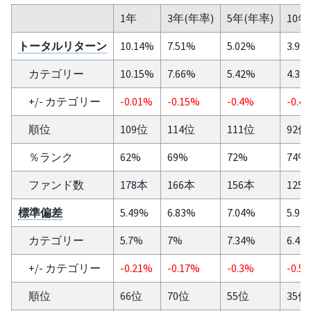
1年
3年(年率)
5年(年率)
10年
トータルリターン
10.14%
7.51%
5.02%
3.9%
カテゴリー
10.15%
7.66%
5.42%
4.37
+/- カテゴリー
-0.01%
-0.15%
-0.4%
-0.4
順位
109位
114位
111位
92位
％ランク
62%
69%
72%
74%
ファンド数
178本
166本
156本
125
標準偏差
5.49%
6.83%
7.04%
5.93
カテゴリー
5.7%
7%
7.34%
6.46
+/- カテゴリー
-0.21%
-0.17%
-0.3%
-0.5
順位
66位
70位
55位
35位