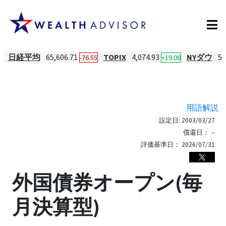
日経平均
65,606.71
TOPIX
4,074.93
NYダウ
54
-76.55
+19.08
用語解説
設定日:
2003/03/27
償還日：
--
評価基準日：
2026/07/31
外国債券オープン(毎
月決算型)