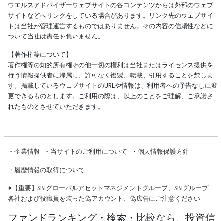
ウエルスアドバイザーウェブサイトの各コンテンツからは外部のウェブ
サイトなどへリンクをしている場合があります。リンク先のウェブサイ
トは当社が管理運営するものではありません。その内容の信頼性などに
ついて当社は責任を負いません。
【著作権等について】
著作権等の知的所有権その他一切の権利は当社またはライセンス提供を
行う情報提供者に帰属し、許可なく複製、転載、引用することを禁じま
す。掲載しているウェブサイトのURLや情報は、利用者への予告なしに変
更できるものとします。ご利用の際は、以上のことをご理解、ご承諾さ
れたものとさせていただきます。
・
企業情報
・
当サイトのご利用について
・
個人情報保護方針
・
履歴情報の取得について
※
【重要】SBIグローバルアセットマネジメントグループ、SBIグループ
各社および役職員を装った偽アカウント、偽広告にご注意ください
ファンドランキング・検索・比較なら、投資信