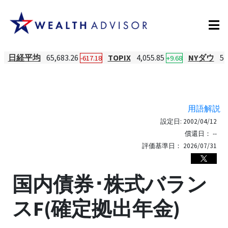
日経平均
65,683.26
TOPIX
4,055.85
NYダウ
54
-617.18
+9.68
用語解説
設定日:
2002/04/12
償還日：
--
評価基準日：
2026/07/31
国内債券･株式バラン
スF(確定拠出年金)