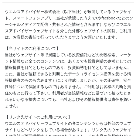
ウエルスアドバイザー株式会社（以下当社）が展開しているウェブサイ
ト、スマートフォンアプリ（当社が承認したうえでXやfacebookなどのソ
ーシャルメディアで配信・共有された情報も含みます）ならびにウエル
スアドバイザーウェブサイトを介した外部ウェブサイトの閲覧、ご利用
は、お客様の責任で行っていただきますようお願いいたします。
【当サイトのご利用について】
当社がウェブサイト等で展開している投資信託などの比較検索、マーケ
ット情報など全てのコンテンツは、あくまでも投資判断の参考としての
情報提供を目的としたものであり、投資勧誘を目的としてはいません。
また、当社が信頼できると判断したデータ（ライセンス提供を受ける情
報提供者のものも含みます）により作成しましたが、その正確性、安全
性等について保証するものではありません。ご利用はお客様の判断と責
任のもとに行って下さい。利用者が当該情報などに基づいて被ったとさ
れるいかなる損害についても、当社およびその情報提供者は責任を負い
ません。
【リンク先サイトのご利用について】
ウエルスアドバイザーウェブサイトの各コンテンツからは外部のウェブ
サイトなどへリンクをしている場合があります。リンク先のウェブサイ