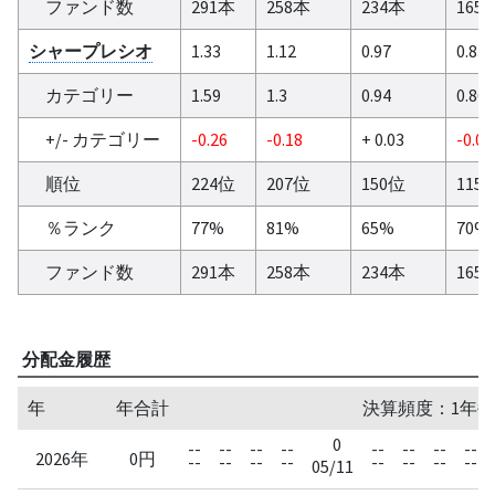
ファンド数
291本
258本
234本
165
シャープレシオ
1.33
1.12
0.97
0.83
カテゴリー
1.59
1.3
0.94
0.86
+/- カテゴリー
-0.26
-0.18
+ 0.03
-0.03
順位
224位
207位
150位
115
％ランク
77%
81%
65%
70%
ファンド数
291本
258本
234本
165
分配金履歴
年
年合計
決算頻度：1年毎
0
--
--
--
--
--
--
--
--
2026年
0円
--
--
--
--
--
--
--
--
05/11