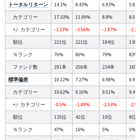
トータルリターン
14.1%
8.43%
6.93%
5.8%
カテゴリー
17.33%
11.99%
8.8%
8.02
+/- カテゴリー
-3.23%
-3.56%
-1.87%
-2.2
順位
221位
221位
184位
136
％ランク
76%
86%
79%
83%
ファンド数
291本
258本
234本
165
標準偏差
10.12%
7.27%
6.98%
6.92
カテゴリー
10.62%
9.16%
9.51%
9.42
+/- カテゴリー
-0.5%
-1.89%
-2.53%
-2.5
順位
135位
41位
10位
8位
％ランク
47%
16%
5%
5%