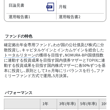
目論見書
月報
運用報告書1
運用報告書2
ファンドの特色
確定拠出年金専用ファンド｡わが国の公社債及び株式に分
散投資し､キャピタルゲインとインカムゲインを総合した
トータルリターン
の獲得を目指す｡NOMURA-BPI国債指数
に連動する投資成果を目指す国内債券マザーとTOPIXに連
動する投資成果を目指す国内株式マザーに各50%ずつを基
本に投資し､原則として3ヵ月毎にリバランスを行う｡ファ
ミリーファンド方式で運用｡5月決算｡
パフォーマンス
1年
3年(年率)
5年(年率)
10年