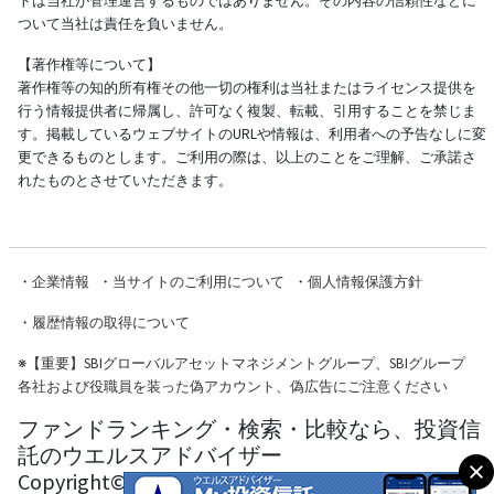
トは当社が管理運営するものではありません。その内容の信頼性などに
ついて当社は責任を負いません。
【著作権等について】
著作権等の知的所有権その他一切の権利は当社またはライセンス提供を
行う情報提供者に帰属し、許可なく複製、転載、引用することを禁じま
す。掲載しているウェブサイトのURLや情報は、利用者への予告なしに変
更できるものとします。ご利用の際は、以上のことをご理解、ご承諾さ
れたものとさせていただきます。
・
企業情報
・
当サイトのご利用について
・
個人情報保護方針
・
履歴情報の取得について
※
【重要】SBIグローバルアセットマネジメントグループ、SBIグループ
各社および役職員を装った偽アカウント、偽広告にご注意ください
ファンドランキング・検索・比較なら、投資信
託のウエルスアドバイザー
Copyright© Wealth Advisor Co., Ltd. All Rights