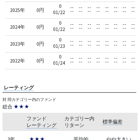
0
--
--
--
--
--
--
--
--
2025年
0円
--
--
--
--
--
--
--
--
01/22
0
--
--
--
--
--
--
--
--
2024年
0円
--
--
--
--
--
--
--
--
01/22
0
--
--
--
--
--
--
--
--
2023年
0円
--
--
--
--
--
--
--
--
01/23
0
--
--
--
--
--
--
--
--
2022年
0円
--
--
--
--
--
--
--
--
01/24
レーティング
対 同カテゴリー内のファンド
総合
★★★
ファンド
カテゴリー内
標準偏差
レーティング
リターン
3年
★★★
平均的
やや大きい