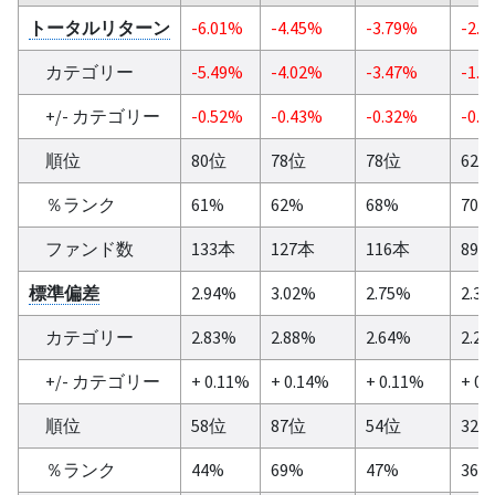
トータルリターン
-6.01%
-4.45%
-3.79%
-2.1
カテゴリー
-5.49%
-4.02%
-3.47%
-1.8
+/- カテゴリー
-0.52%
-0.43%
-0.32%
-0.3
順位
80位
78位
78位
62
％ランク
61%
62%
68%
70%
ファンド数
133本
127本
116本
89
標準偏差
2.94%
3.02%
2.75%
2.3
カテゴリー
2.83%
2.88%
2.64%
2.2
+/- カテゴリー
+ 0.11%
+ 0.14%
+ 0.11%
+ 0.
順位
58位
87位
54位
32
％ランク
44%
69%
47%
36%