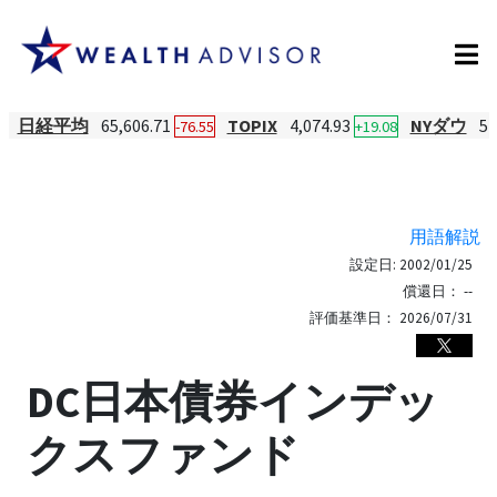
日経平均
65,606.71
TOPIX
4,074.93
NYダウ
54
-76.55
+19.08
用語解説
設定日:
2002/01/25
償還日：
--
評価基準日：
2026/07/31
DC日本債券インデッ
クスファンド