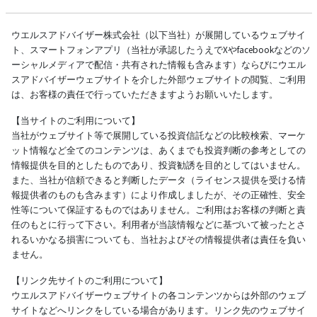
ウエルスアドバイザー株式会社（以下当社）が展開しているウェブサイ
ト、スマートフォンアプリ（当社が承認したうえでXやfacebookなどのソ
ーシャルメディアで配信・共有された情報も含みます）ならびにウエル
スアドバイザーウェブサイトを介した外部ウェブサイトの閲覧、ご利用
は、お客様の責任で行っていただきますようお願いいたします。
【当サイトのご利用について】
当社がウェブサイト等で展開している投資信託などの比較検索、マーケ
ット情報など全てのコンテンツは、あくまでも投資判断の参考としての
情報提供を目的としたものであり、投資勧誘を目的としてはいません。
また、当社が信頼できると判断したデータ（ライセンス提供を受ける情
報提供者のものも含みます）により作成しましたが、その正確性、安全
性等について保証するものではありません。ご利用はお客様の判断と責
任のもとに行って下さい。利用者が当該情報などに基づいて被ったとさ
れるいかなる損害についても、当社およびその情報提供者は責任を負い
ません。
【リンク先サイトのご利用について】
ウエルスアドバイザーウェブサイトの各コンテンツからは外部のウェブ
サイトなどへリンクをしている場合があります。リンク先のウェブサイ