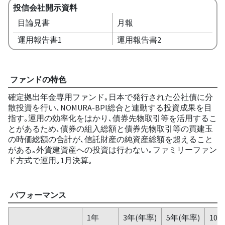
投信会社開示資料
目論見書
月報
運用報告書1
運用報告書2
ファンドの特色
確定拠出年金専用ファンド｡日本で発行された公社債に分
散投資を行い､NOMURA-BPI総合と連動する投資成果を目
指す｡運用の効率化をはかり､債券先物取引等を活用するこ
とがあるため､債券の組入総額と債券先物取引等の買建玉
の時価総額の合計が､信託財産の純資産総額を超えること
がある｡外貨建資産への投資は行わない｡ファミリーファン
ド方式で運用｡1月決算｡
パフォーマンス
1年
3年(年率)
5年(年率)
10