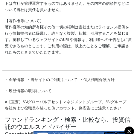
トは当社が管理運営するものではありません。その内容の信頼性などに
ついて当社は責任を負いません。
【著作権等について】
著作権等の知的所有権その他一切の権利は当社またはライセンス提供を
行う情報提供者に帰属し、許可なく複製、転載、引用することを禁じま
す。掲載しているウェブサイトのURLや情報は、利用者への予告なしに変
更できるものとします。ご利用の際は、以上のことをご理解、ご承諾さ
れたものとさせていただきます。
・
企業情報
・
当サイトのご利用について
・
個人情報保護方針
・
履歴情報の取得について
※
【重要】SBIグローバルアセットマネジメントグループ、SBIグループ
各社および役職員を装った偽アカウント、偽広告にご注意ください
ファンドランキング・検索・比較なら、投資信
託のウエルスアドバイザー
Copyright© Wealth Advisor Co., Ltd. All Rights