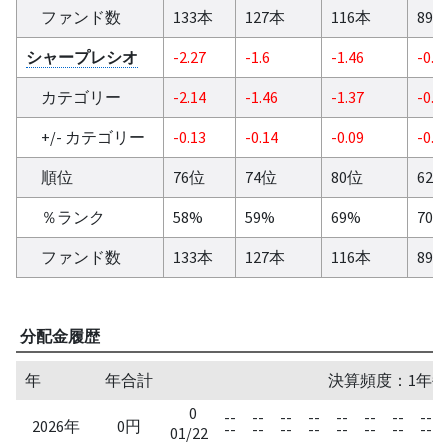
ファンド数
133本
127本
116本
89
シャープレシオ
-2.27
-1.6
-1.46
-0.9
カテゴリー
-2.14
-1.46
-1.37
-0.8
+/- カテゴリー
-0.13
-0.14
-0.09
-0.0
順位
76位
74位
80位
62
％ランク
58%
59%
69%
70%
ファンド数
133本
127本
116本
89
分配金履歴
年
年合計
決算頻度：1年毎
0
--
--
--
--
--
--
--
--
2026年
0円
--
--
--
--
--
--
--
--
01/22