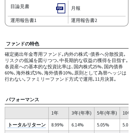
目論見書
月報
運用報告書1
運用報告書2
ファンドの特色
確定拠出年金専用ファンド｡内外の株式･債券へ分散投資｡
リスクの低減を図りつつ､中長期的な収益の獲得を目指す｡
各資産への基本的な投資比率は､国内株式25%､国内債券
60%､海外株式5%､海外債券10%｡原則として為替ヘッジは
行わない｡ファミリーファンド方式で運用｡11月決算｡
パフォーマンス
1年
3年(年率)
5年(年率)
10年
トータルリターン
8.99%
6.14%
5.05%
5.03