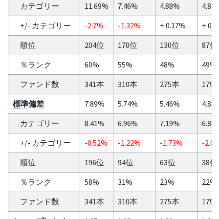
カテゴリー
11.69%
7.46%
4.88%
4.84
+/- カテゴリー
-2.7%
-1.32%
+ 0.17%
+ 0.
順位
204位
170位
130位
87位
％ランク
60%
55%
48%
49%
ファンド数
341本
310本
275本
179
標準偏差
7.89%
5.74%
5.46%
4.85
カテゴリー
8.41%
6.96%
7.19%
6.88
+/- カテゴリー
-0.52%
-1.22%
-1.73%
-2.0
順位
196位
94位
63位
38位
％ランク
58%
31%
23%
22%
ファンド数
341本
310本
275本
179