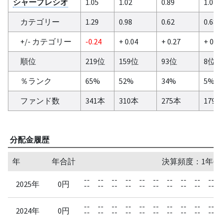
シャープレシオ
1.05
1.02
0.89
1.02
カテゴリー
1.29
0.98
0.62
0.68
+/- カテゴリー
-0.24
+ 0.04
+ 0.27
+ 0.3
順位
219位
159位
93位
8位
％ランク
65%
52%
34%
5%
ファンド数
341本
310本
275本
179
分配金履歴
年
年合計
決算頻度：1年毎
--
--
--
--
--
--
--
--
--
--
2025年
0円
--
--
--
--
--
--
--
--
--
--
--
--
--
--
--
--
--
--
--
--
2024年
0円
--
--
--
--
--
--
--
--
--
--