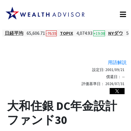
日経平均
65,606.71
TOPIX
4,074.93
NYダウ
54
-76.55
+19.08
用語解説
設定日:
2001/09/21
償還日：
--
評価基準日：
2026/07/31
大和住銀 DC年金設計
ファンド30