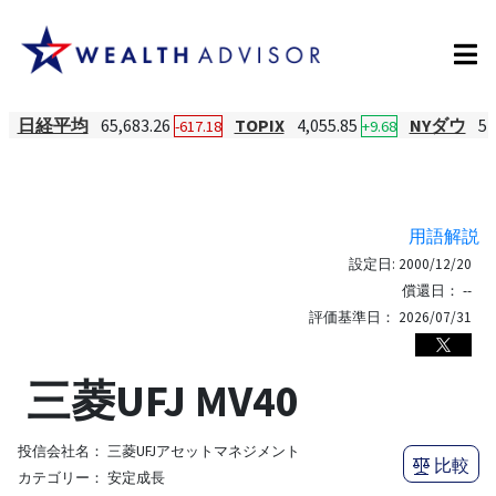
日経平均
65,683.26
TOPIX
4,055.85
NYダウ
54
-617.18
+9.68
用語解説
設定日:
2000/12/20
償還日：
--
評価基準日：
2026/07/31
三菱UFJ MV40
投信会社名：
三菱UFJアセットマネジメント
比較
カテゴリー：
安定成長