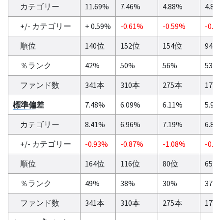
カテゴリー
11.69%
7.46%
4.88%
4.8
+/- カテゴリー
+ 0.59%
-0.61%
-0.59%
-0.3
順位
140位
152位
154位
94
％ランク
42%
50%
56%
53%
ファンド数
341本
310本
275本
179
標準偏差
7.48%
6.09%
6.11%
5.9
カテゴリー
8.41%
6.96%
7.19%
6.8
+/- カテゴリー
-0.93%
-0.87%
-1.08%
-0.9
順位
164位
116位
80位
65
％ランク
49%
38%
30%
37%
ファンド数
341本
310本
275本
179