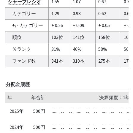
シャープレシオ
1.55
1.07
0.67
0.74
カテゴリー
1.29
0.98
0.62
0.68
+/- カテゴリー
+ 0.26
+ 0.09
+ 0.05
+ 0.
順位
103位
141位
158位
100
％ランク
31%
46%
58%
56%
ファンド数
341本
310本
275本
179
分配金履歴
年
年合計
決算頻度：1年
--
--
--
--
--
--
--
--
--
--
2025年
500円
--
--
--
--
--
--
--
--
--
--
--
--
--
--
--
--
--
--
--
--
2024年
500円
--
--
--
--
--
--
--
--
--
--