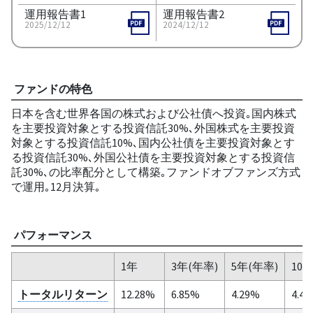
運用報告書1
運用報告書2
2025/12/12
2024/12/12
ファンドの特色
日本を含む世界各国の株式および公社債へ投資｡国内株式
を主要投資対象とする投資信託30%､外国株式を主要投資
対象とする投資信託10%､国内公社債を主要投資対象とす
る投資信託30%､外国公社債を主要投資対象とする投資信
託30%､の比率配分として構築｡ファンドオブファンズ方式
で運用｡12月決算｡
パフォーマンス
1年
3年(年率)
5年(年率)
10
トータルリターン
12.28%
6.85%
4.29%
4.4