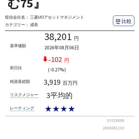
む75』
投信会社名：
三菱UFJアセットマネジメント
比較
カテゴリー：
成長
38,201
円
基準価額
2026年08月06日
-102
円
前日比
(-0.27%)
3,919
純資産総額
百万円
3平均的
リスクメジャー
★★★★
レーティング
03318008
2000081103