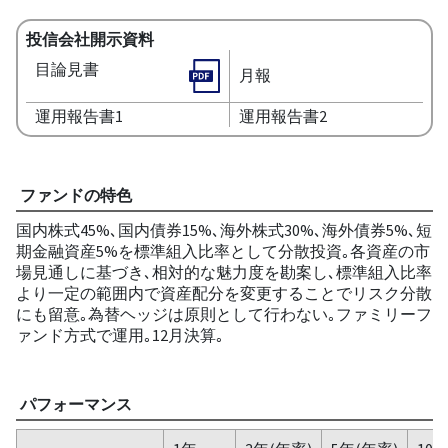
投信会社開示資料
目論見書
月報
運用報告書1
運用報告書2
ファンドの特色
国内株式45%､国内債券15%､海外株式30%､海外債券5%､短
期金融資産5%を標準組入比率として分散投資｡各資産の市
場見通しに基づき､相対的な魅力度を勘案し､標準組入比率
より一定の範囲内で資産配分を変更することでリスク分散
にも留意｡為替ヘッジは原則として行わない｡ファミリーフ
ァンド方式で運用｡12月決算｡
パフォーマンス