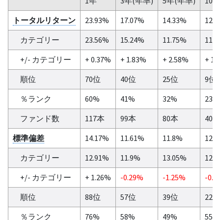
1年
3年(年率)
5年(年率)
10
トータルリターン
23.93%
17.07%
14.33%
12.
カテゴリー
23.56%
15.24%
11.75%
11.
+/- カテゴリー
+ 0.37%
+ 1.83%
+ 2.58%
+ 1.
順位
70位
40位
25位
9位
％ランク
60%
41%
32%
23%
ファンド数
117本
99本
80本
40
標準偏差
14.17%
11.61%
11.8%
12.
カテゴリー
12.91%
11.9%
13.05%
12.
+/- カテゴリー
+ 1.26%
-0.29%
-1.25%
-0.8
順位
88位
57位
39位
22
％ランク
76%
58%
49%
55%