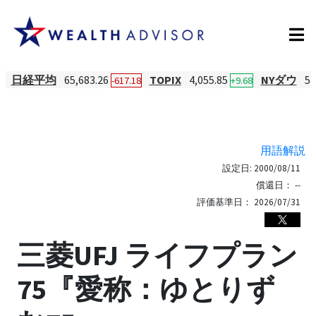
日経平均
65,683.26
TOPIX
4,055.85
NYダウ
54
-617.18
+9.68
用語解説
設定日:
2000/08/11
償還日：
--
評価基準日：
2026/07/31
三菱UFJ ライフプラン
75『愛称：ゆとりず