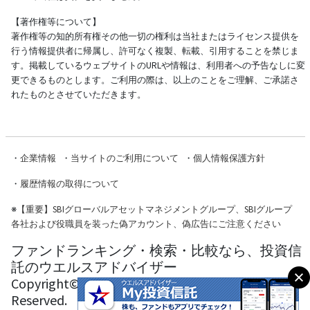
【著作権等について】
著作権等の知的所有権その他一切の権利は当社またはライセンス提供を
行う情報提供者に帰属し、許可なく複製、転載、引用することを禁じま
す。掲載しているウェブサイトのURLや情報は、利用者への予告なしに変
更できるものとします。ご利用の際は、以上のことをご理解、ご承諾さ
れたものとさせていただきます。
・
企業情報
・
当サイトのご利用について
・
個人情報保護方針
・
履歴情報の取得について
※
【重要】SBIグローバルアセットマネジメントグループ、SBIグループ
各社および役職員を装った偽アカウント、偽広告にご注意ください
ファンドランキング・検索・比較なら、投資信
託のウエルスアドバイザー
Copyright© Wealth Advisor Co., Ltd. All Rights
Reserved.