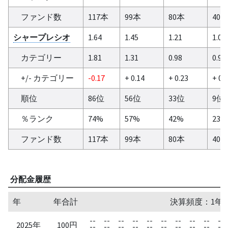
ファンド数
117本
99本
80本
40
シャープレシオ
1.64
1.45
1.21
1.06
カテゴリー
1.81
1.31
0.98
0.9
+/- カテゴリー
-0.17
+ 0.14
+ 0.23
+ 0.
順位
86位
56位
33位
9位
％ランク
74%
57%
42%
23%
ファンド数
117本
99本
80本
40
分配金履歴
年
年合計
決算頻度：1年
--
--
--
--
--
--
--
--
--
--
2025年
100円
--
--
--
--
--
--
--
--
--
--