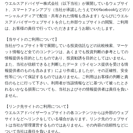
ウエルスアドバイザー株式会社（以下当社）が展開しているウェブサイ
ト、スマートフォンアプリ（当社が承認したうえでXやfacebookなどのソ
ーシャルメディアで配信・共有された情報も含みます）ならびにウエル
スアドバイザーウェブサイトを介した外部ウェブサイトの閲覧、ご利用
は、お客様の責任で行っていただきますようお願いいたします。
【当サイトのご利用について】
当社がウェブサイト等で展開している投資信託などの比較検索、マーケ
ット情報など全てのコンテンツは、あくまでも投資判断の参考としての
情報提供を目的としたものであり、投資勧誘を目的としてはいません。
また、当社が信頼できると判断したデータ（ライセンス提供を受ける情
報提供者のものも含みます）により作成しましたが、その正確性、安全
性等について保証するものではありません。ご利用はお客様の判断と責
任のもとに行って下さい。利用者が当該情報などに基づいて被ったとさ
れるいかなる損害についても、当社およびその情報提供者は責任を負い
ません。
【リンク先サイトのご利用について】
ウエルスアドバイザーウェブサイトの各コンテンツからは外部のウェブ
サイトなどへリンクをしている場合があります。リンク先のウェブサイ
トは当社が管理運営するものではありません。その内容の信頼性などに
ついて当社は責任を負いません。