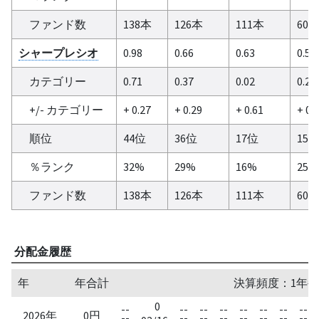
ファンド数
138本
126本
111本
60
シャープレシオ
0.98
0.66
0.63
0.54
カテゴリー
0.71
0.37
0.02
0.25
+/- カテゴリー
+ 0.27
+ 0.29
+ 0.61
+ 0.
順位
44位
36位
17位
15
％ランク
32%
29%
16%
25%
ファンド数
138本
126本
111本
60
分配金履歴
年
年合計
決算頻度：1年毎
0
--
--
--
--
--
--
--
--
2026年
0円
--
--
--
--
--
--
--
--