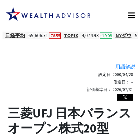
日経平均
65,606.71
TOPIX
4,074.93
NYダウ
53
-76.55
+19.08
用語解説
設定日:
2000/04/28
償還日：
--
評価基準日：
2026/07/31
三菱UFJ 日本バランス
オープン株式20型