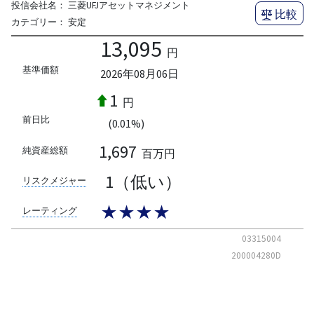
投信会社名：
三菱UFJアセットマネジメント
比較
カテゴリー：
安定
13,095
円
基準価額
2026年08月06日
1
円
前日比
(0.01%)
1,697
純資産総額
百万円
1（低い）
リスクメジャー
★★★★
レーティング
03315004
200004280D