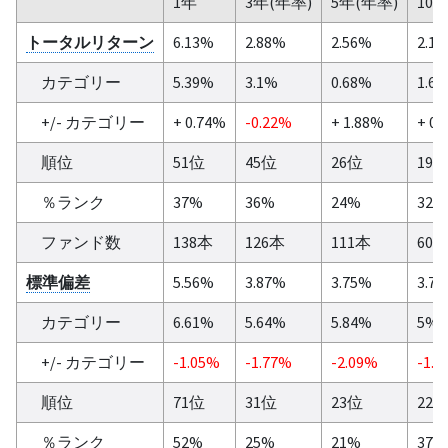
1年
3年(年率)
5年(年率)
10
トータルリターン
6.13%
2.88%
2.56%
2.1
カテゴリー
5.39%
3.1%
0.68%
1.6
+/- カテゴリー
+ 0.74%
-0.22%
+ 1.88%
+ 0.
順位
51位
45位
26位
19
％ランク
37%
36%
24%
32%
ファンド数
138本
126本
111本
60
標準偏差
5.56%
3.87%
3.75%
3.7
カテゴリー
6.61%
5.64%
5.84%
5%
+/- カテゴリー
-1.05%
-1.77%
-2.09%
-1.2
順位
71位
31位
23位
22
％ランク
52%
25%
21%
37%