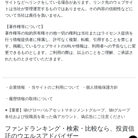
サイトなどへリンクをしている場合があります。リンク先のウェブサイ
トは当社が管理運営するものではありません。その内容の信頼性などに
ついて当社は責任を負いません。
【著作権等について】
著作権等の知的所有権その他一切の権利は当社またはライセンス提供を
行う情報提供者に帰属し、許可なく複製、転載、引用することを禁じま
す。掲載しているウェブサイトのURLや情報は、利用者への予告なしに変
更できるものとします。ご利用の際は、以上のことをご理解、ご承諾さ
れたものとさせていただきます。
・
企業情報
・
当サイトのご利用について
・
個人情報保護方針
・
履歴情報の取得について
※
【重要】SBIグローバルアセットマネジメントグループ、SBIグループ
各社および役職員を装った偽アカウント、偽広告にご注意ください
ファンドランキング・検索・比較なら、投資信
託のウエルスアドバイザー