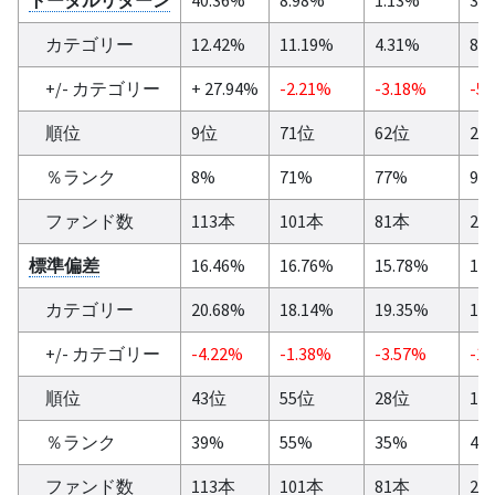
カテゴリー
12.42%
11.19%
4.31%
8.
+/- カテゴリー
+ 27.94%
-2.21%
-3.18%
-5.
順位
9位
71位
62位
26
％ランク
8%
71%
77%
90
ファンド数
113本
101本
81本
29
標準偏差
16.46%
16.76%
15.78%
17
カテゴリー
20.68%
18.14%
19.35%
19
+/- カテゴリー
-4.22%
-1.38%
-3.57%
-1.
順位
43位
55位
28位
12
％ランク
39%
55%
35%
42
ファンド数
113本
101本
81本
29