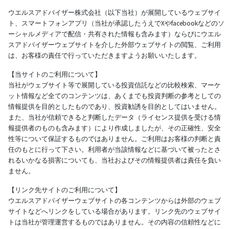
ウエルスアドバイザー株式会社（以下当社）が展開しているウェブサイ
ト、スマートフォンアプリ（当社が承認したうえでXやfacebookなどのソ
ーシャルメディアで配信・共有された情報も含みます）ならびにウエル
スアドバイザーウェブサイトを介した外部ウェブサイトの閲覧、ご利用
は、お客様の責任で行っていただきますようお願いいたします。
【当サイトのご利用について】
当社がウェブサイト等で展開している投資信託などの比較検索、マーケ
ット情報など全てのコンテンツは、あくまでも投資判断の参考としての
情報提供を目的としたものであり、投資勧誘を目的としてはいません。
また、当社が信頼できると判断したデータ（ライセンス提供を受ける情
報提供者のものも含みます）により作成しましたが、その正確性、安全
性等について保証するものではありません。ご利用はお客様の判断と責
任のもとに行って下さい。利用者が当該情報などに基づいて被ったとさ
れるいかなる損害についても、当社およびその情報提供者は責任を負い
ません。
【リンク先サイトのご利用について】
ウエルスアドバイザーウェブサイトの各コンテンツからは外部のウェブ
サイトなどへリンクをしている場合があります。リンク先のウェブサイ
トは当社が管理運営するものではありません。その内容の信頼性などに