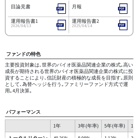
目論見書
月報
運用報告書1
運用報告書2
2026/04/13
2025/04/14
ファンドの特色
主要投資対象は､世界のバイオ医薬品関連企業の株式｡高い
成長が期待される世界のバイオ医薬品関連企業の株式に投
資することにより､信託財産の積極的な成長を目指す｡原則
として､為替ヘッジを行う｡ファミリーファンド方式で運
用｡4月決算｡
パフォーマンス
1年
3年(年率)
5年(年率)
10
トータルリターン
40.36%
8.98%
1.13%
3.