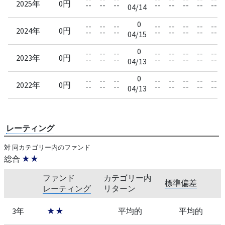
2025年
0円
--
--
--
--
--
--
--
--
04/14
0
--
--
--
--
--
--
--
--
2024年
0円
--
--
--
--
--
--
--
--
04/15
0
--
--
--
--
--
--
--
--
2023年
0円
--
--
--
--
--
--
--
--
04/13
0
--
--
--
--
--
--
--
--
2022年
0円
--
--
--
--
--
--
--
--
04/13
レーティング
対 同カテゴリー内のファンド
総合
★★
ファンド
カテゴリー内
標準偏差
レーティング
リターン
3年
★★
平均的
平均的