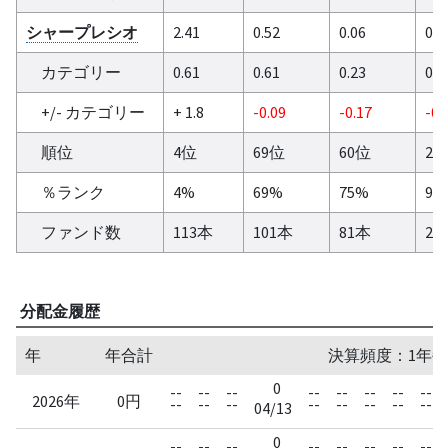
シャープレシオ
2.41
0.52
0.06
0.2
カテゴリー
0.61
0.61
0.23
0.4
+/- カテゴリー
+ 1.8
-0.09
-0.17
-0.
順位
4位
69位
60位
26
％ランク
4%
69%
75%
90
ファンド数
113本
101本
81本
29
分配金履歴
年
年合計
決算頻度：1年毎
0
--
--
--
--
--
--
--
--
2026年
0円
--
--
--
--
--
--
--
--
04/13
0
--
--
--
--
--
--
--
--