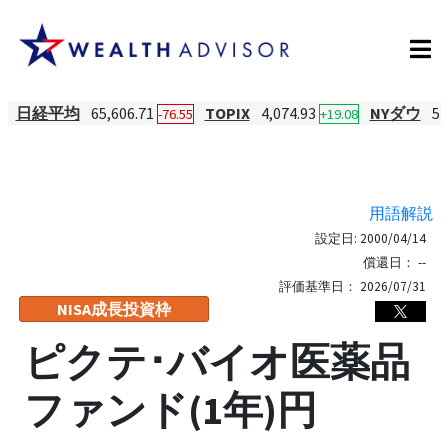
日経平均
65,606.71
TOPIX
4,074.93
NYダウ
53
-76.55
+19.08
用語解説
設定日:
2000/04/14
償還日：
--
評価基準日：
2026/07/31
NISA成長投資枠
ピクテ･バイオ医薬品
ファンド(1年)円