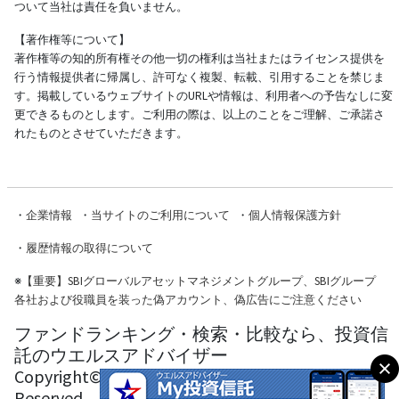
ついて当社は責任を負いません。
【著作権等について】
著作権等の知的所有権その他一切の権利は当社またはライセンス提供を
行う情報提供者に帰属し、許可なく複製、転載、引用することを禁じま
す。掲載しているウェブサイトのURLや情報は、利用者への予告なしに変
更できるものとします。ご利用の際は、以上のことをご理解、ご承諾さ
れたものとさせていただきます。
・
企業情報
・
当サイトのご利用について
・
個人情報保護方針
・
履歴情報の取得について
※
【重要】SBIグローバルアセットマネジメントグループ、SBIグループ
各社および役職員を装った偽アカウント、偽広告にご注意ください
ファンドランキング・検索・比較なら、投資信
託のウエルスアドバイザー
Copyright© Wealth Advisor Co., Ltd. All Rights
Reserved.