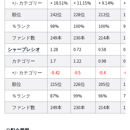
+/- カテゴリー
+ 18.51%
+ 11.15%
+ 9.14%
+ 5
順位
242位
228位
212位
15
％ランク
98%
100%
100%
96
ファンド数
249本
230本
214本
16
シャープレシオ
1.28
0.72
0.58
0.8
カテゴリー
1.7
1.22
0.98
0.8
+/- カテゴリー
-0.42
-0.5
-0.4
-0.
順位
215位
226位
205位
12
％ランク
87%
99%
96%
77
ファンド数
249本
230本
214本
16