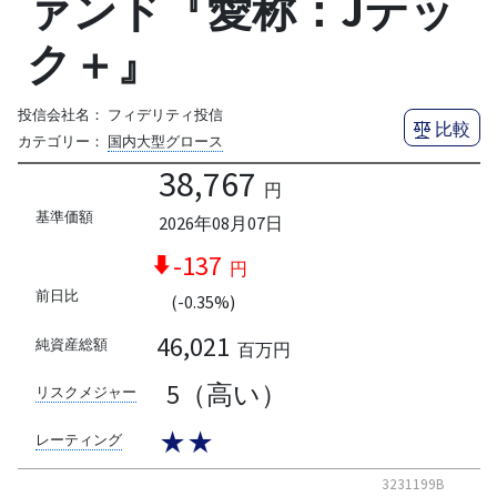
ァンド『愛称：Jテッ
ク＋』
投信会社名：
フィデリティ投信
比較
カテゴリー：
国内大型グロース
38,767
円
基準価額
2026年08月07日
-137
円
前日比
(-0.35%)
46,021
純資産総額
百万円
5（高い）
リスクメジャー
★★
レーティング
3231199B