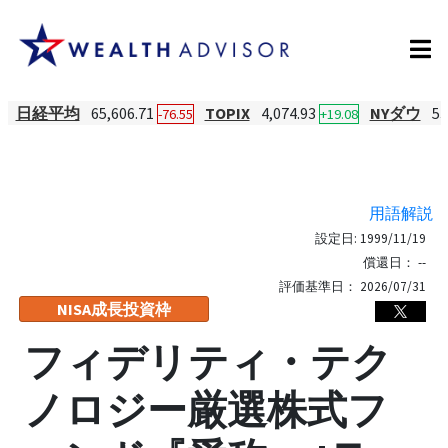
日経平均
65,606.71
TOPIX
4,074.93
NYダウ
53
-76.55
+19.08
用語解説
設定日:
1999/11/19
償還日：
--
評価基準日：
2026/07/31
NISA成長投資枠
フィデリティ・テク
ノロジー厳選株式フ