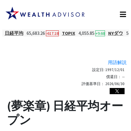
日経平均
65,683.26
TOPIX
4,055.85
NYダウ
54
-617.18
+9.68
用語解説
設定日:
1997/12/01
償還日：
--
評価基準日：
2026/06/30
(夢楽章) 日経平均オー
プン