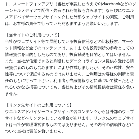
ト、スマートフォンアプリ（当社が承認したうえでXやfacebookなどのソ
ーシャルメディアで配信・共有された情報も含みます）ならびにウエル
スアドバイザーウェブサイトを介した外部ウェブサイトの閲覧、ご利用
は、お客様の責任で行っていただきますようお願いいたします。
【当サイトのご利用について】
当社がウェブサイト等で展開している投資信託などの比較検索、マーケ
ット情報など全てのコンテンツは、あくまでも投資判断の参考としての
情報提供を目的としたものであり、投資勧誘を目的としてはいません。
また、当社が信頼できると判断したデータ（ライセンス提供を受ける情
報提供者のものも含みます）により作成しましたが、その正確性、安全
性等について保証するものではありません。ご利用はお客様の判断と責
任のもとに行って下さい。利用者が当該情報などに基づいて被ったとさ
れるいかなる損害についても、当社およびその情報提供者は責任を負い
ません。
【リンク先サイトのご利用について】
ウエルスアドバイザーウェブサイトの各コンテンツからは外部のウェブ
サイトなどへリンクをしている場合があります。リンク先のウェブサイ
トは当社が管理運営するものではありません。その内容の信頼性などに
ついて当社は責任を負いません。