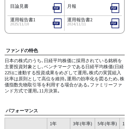
目論見書
月報
運用報告書1
運用報告書2
2025/11/10
2024/11/11
ファンドの特色
日本の株式のうち､日経平均株価に採用されている銘柄を
主要投資対象とし､ベンチマークである日経平均株価(日経
225)に連動する投資成果をめざして運用｡株式の実質組入
比率は原則として高位を維持｡運用の効率化を図るため､株
価指数先物取引等を利用する場合がある｡ファミリーファ
ンド方式で運用｡11月決算｡
パフォーマンス
1年
3年(年率)
5年(年率)
10