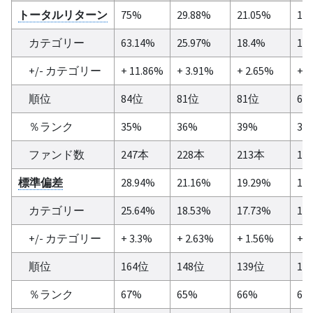
トータルリターン
75%
29.88%
21.05%
17
カテゴリー
63.14%
25.97%
18.4%
16
+/- カテゴリー
+ 11.86%
+ 3.91%
+ 2.65%
+ 1
順位
84位
81位
81位
61
％ランク
35%
36%
39%
38
ファンド数
247本
228本
213本
16
標準偏差
28.94%
21.16%
19.29%
17
カテゴリー
25.64%
18.53%
17.73%
17
+/- カテゴリー
+ 3.3%
+ 2.63%
+ 1.56%
+ 0
順位
164位
148位
139位
10
％ランク
67%
65%
66%
63