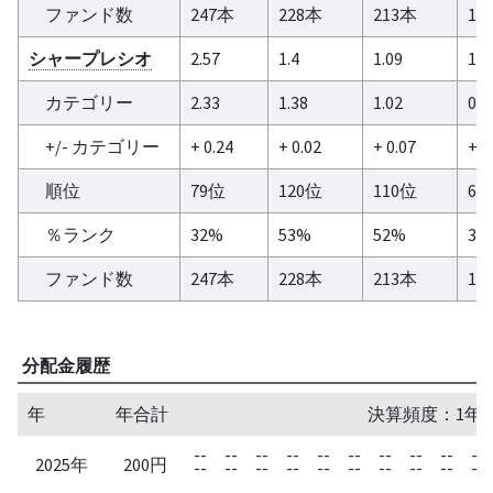
ファンド数
247本
228本
213本
16
シャープレシオ
2.57
1.4
1.09
1.0
カテゴリー
2.33
1.38
1.02
0.9
+/- カテゴリー
+ 0.24
+ 0.02
+ 0.07
+ 0
順位
79位
120位
110位
60
％ランク
32%
53%
52%
37
ファンド数
247本
228本
213本
16
分配金履歴
年
年合計
決算頻度：1年
--
--
--
--
--
--
--
--
--
--
2025年
200円
--
--
--
--
--
--
--
--
--
--