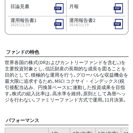
目論見書
月報
運用報告書1
運用報告書2
2025/11/19
2024/11/19
ファンドの特色
世界各国の株式(DRおよびカントリーファンドを含む｡)を
主要投資対象とし､信託財産の長期的な成長を図ることを
目的として､積極的な運用を行う｡グローバルな収益機会を
最大限に追求するため､MSCI コクサイ・インデックス(税
引後配当込み、円換算ベース)に連動した投資成果を目指
す｡株式の組入比率は､高水準を維持｡原則として為替ヘッ
ジを行わない｡ファミリーファンド方式で運用｡11月決算｡
パフォーマンス