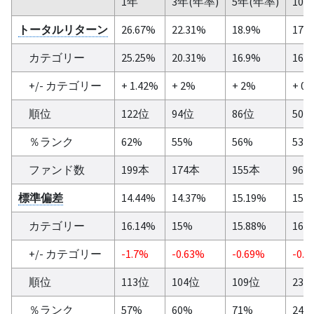
1年
3年(年率)
5年(年率)
10
トータルリターン
26.67%
22.31%
18.9%
17.
カテゴリー
25.25%
20.31%
16.9%
16.
+/- カテゴリー
+ 1.42%
+ 2%
+ 2%
+ 0.
順位
122位
94位
86位
50
％ランク
62%
55%
56%
53%
ファンド数
199本
174本
155本
96
標準偏差
14.44%
14.37%
15.19%
15.
カテゴリー
16.14%
15%
15.88%
16.
+/- カテゴリー
-1.7%
-0.63%
-0.69%
-0.8
順位
113位
104位
109位
23
％ランク
57%
60%
71%
24%