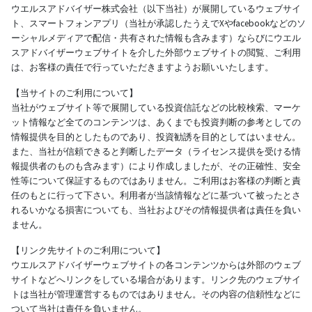
ウエルスアドバイザー株式会社（以下当社）が展開しているウェブサイ
ト、スマートフォンアプリ（当社が承認したうえでXやfacebookなどのソ
ーシャルメディアで配信・共有された情報も含みます）ならびにウエル
スアドバイザーウェブサイトを介した外部ウェブサイトの閲覧、ご利用
は、お客様の責任で行っていただきますようお願いいたします。
【当サイトのご利用について】
当社がウェブサイト等で展開している投資信託などの比較検索、マーケ
ット情報など全てのコンテンツは、あくまでも投資判断の参考としての
情報提供を目的としたものであり、投資勧誘を目的としてはいません。
また、当社が信頼できると判断したデータ（ライセンス提供を受ける情
報提供者のものも含みます）により作成しましたが、その正確性、安全
性等について保証するものではありません。ご利用はお客様の判断と責
任のもとに行って下さい。利用者が当該情報などに基づいて被ったとさ
れるいかなる損害についても、当社およびその情報提供者は責任を負い
ません。
【リンク先サイトのご利用について】
ウエルスアドバイザーウェブサイトの各コンテンツからは外部のウェブ
サイトなどへリンクをしている場合があります。リンク先のウェブサイ
トは当社が管理運営するものではありません。その内容の信頼性などに
ついて当社は責任を負いません。