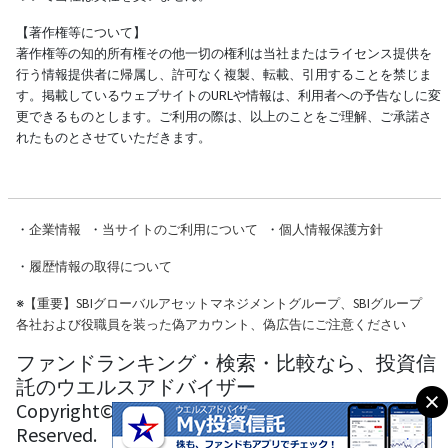
【著作権等について】
著作権等の知的所有権その他一切の権利は当社またはライセンス提供を
行う情報提供者に帰属し、許可なく複製、転載、引用することを禁じま
す。掲載しているウェブサイトのURLや情報は、利用者への予告なしに変
更できるものとします。ご利用の際は、以上のことをご理解、ご承諾さ
れたものとさせていただきます。
・
企業情報
・
当サイトのご利用について
・
個人情報保護方針
・
履歴情報の取得について
※
【重要】SBIグローバルアセットマネジメントグループ、SBIグループ
各社および役職員を装った偽アカウント、偽広告にご注意ください
ファンドランキング・検索・比較なら、投資信
託のウエルスアドバイザー
Copyright© Wealth Advisor Co., Ltd. All Rights
Reserved.