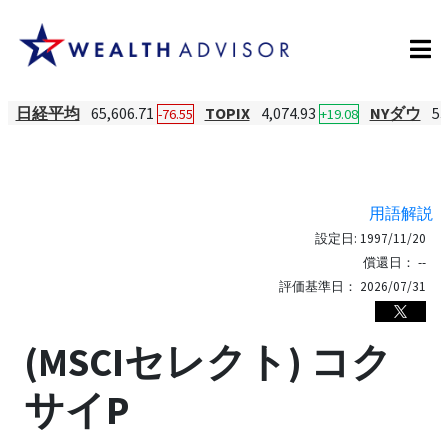
日経平均
65,606.71
TOPIX
4,074.93
NYダウ
53
-76.55
+19.08
用語解説
設定日:
1997/11/20
償還日：
--
評価基準日：
2026/07/31
(MSCIセレクト) コク
サイP