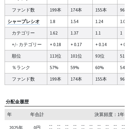
ファンド数
199本
174本
155本
96
シャープレシオ
1.8
1.54
1.24
1.09
カテゴリー
1.62
1.37
1.1
1
+/- カテゴリー
+ 0.18
+ 0.17
+ 0.14
+ 0.
順位
113位
101位
93位
51
％ランク
57%
59%
60%
54%
ファンド数
199本
174本
155本
96
分配金履歴
年
年合計
決算頻度：1年毎
--
--
--
--
--
--
--
--
--
--
2025年
0円
--
--
--
--
--
--
--
--
--
--