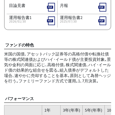
目論見書
月報
運用報告書1
運用報告書2
2026/01/30
2025/07/30
ファンドの特色
米国の国債､アセットバック証券等の高格付債や転換社債
等の株式関連債およびハイ･イールド債が主要投資対象｡景
気や金利の局面に応じ､高格付債､株式関連債､ハイ･イール
ド債の効果的な組合せを図る｡組入債券がデフォルトした
場合､速やかに売却することを基本｡原則として為替ヘッジ
を行う｡ファミリーファンド方式で運用｡1､7月決算｡
パフォーマンス
1年
3年(年率)
5年(年率)
10