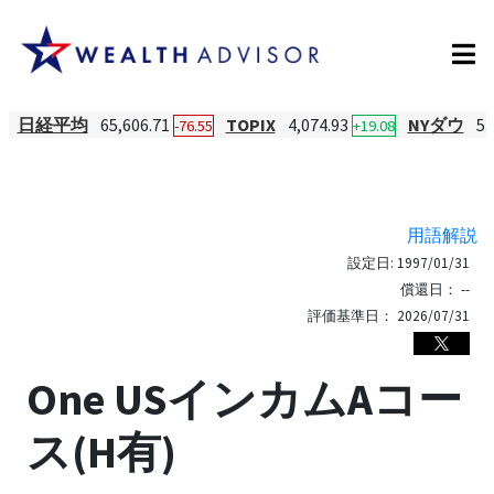
日経平均
65,606.71
TOPIX
4,074.93
NYダウ
53
-76.55
+19.08
用語解説
設定日:
1997/01/31
償還日：
--
評価基準日：
2026/07/31
One USインカムAコー
ス(H有)