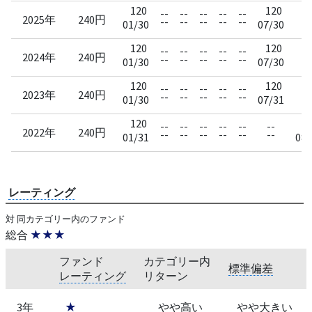
120
120
--
--
--
--
--
-
2025年
240円
--
--
--
--
--
-
01/30
07/30
120
120
--
--
--
--
--
-
2024年
240円
--
--
--
--
--
-
01/30
07/30
120
120
--
--
--
--
--
-
2023年
240円
--
--
--
--
--
-
01/30
07/31
120
1
--
--
--
--
--
--
2022年
240円
--
--
--
--
--
--
01/31
08/
レーティング
対 同カテゴリー内のファンド
総合
★★★
ファンド
カテゴリー内
標準偏差
レーティング
リターン
3年
★
やや高い
やや大きい