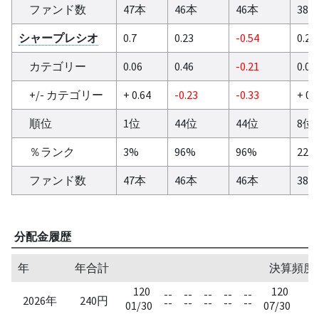
ファンド数
47本
46本
46本
38
シャープレシオ
0.7
0.23
-0.54
0.21
カテゴリー
0.06
0.46
-0.21
0.09
+/- カテゴリー
+ 0.64
-0.23
-0.33
+ 0.
順位
1位
44位
44位
8位
％ランク
3%
96%
96%
22%
ファンド数
47本
46本
46本
38
分配金履歴
年
年合計
決算頻度
120
120
--
--
--
--
--
-
2026年
240円
--
--
--
--
--
-
01/30
07/30