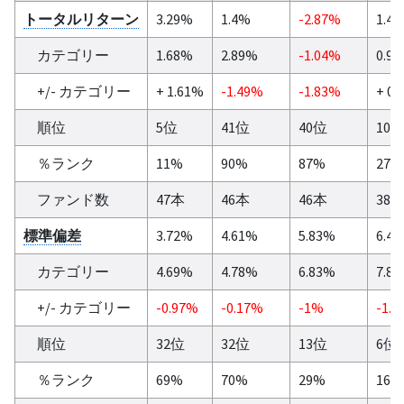
トータルリターン
3.29%
1.4%
-2.87%
1.4
カテゴリー
1.68%
2.89%
-1.04%
0.9
+/- カテゴリー
+ 1.61%
-1.49%
-1.83%
+ 0.
順位
5位
41位
40位
10
％ランク
11%
90%
87%
27%
ファンド数
47本
46本
46本
38
標準偏差
3.72%
4.61%
5.83%
6.4
カテゴリー
4.69%
4.78%
6.83%
7.8
+/- カテゴリー
-0.97%
-0.17%
-1%
-1.4
順位
32位
32位
13位
6位
％ランク
69%
70%
29%
16%