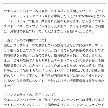
ウエルスアドバイザー株式会社（以下当社）が展開しているウェブサイ
ト、スマートフォンアプリ（当社が承認したうえでXやfacebookなどのソ
ーシャルメディアで配信・共有された情報も含みます）ならびにウエル
スアドバイザーウェブサイトを介した外部ウェブサイトの閲覧、ご利用
は、お客様の責任で行っていただきますようお願いいたします。
【当サイトのご利用について】
当社がウェブサイト等で展開している投資信託などの比較検索、マーケ
ット情報など全てのコンテンツは、あくまでも投資判断の参考としての
情報提供を目的としたものであり、投資勧誘を目的としてはいません。
また、当社が信頼できると判断したデータ（ライセンス提供を受ける情
報提供者のものも含みます）により作成しましたが、その正確性、安全
性等について保証するものではありません。ご利用はお客様の判断と責
任のもとに行って下さい。利用者が当該情報などに基づいて被ったとさ
れるいかなる損害についても、当社およびその情報提供者は責任を負い
ません。
【リンク先サイトのご利用について】
ウエルスアドバイザーウェブサイトの各コンテンツからは外部のウェブ
サイトなどへリンクをしている場合があります。リンク先のウェブサイ