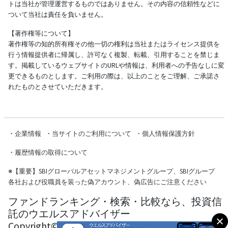
トは当社が管理運営するものではありません。その内容の信頼性などに
ついて当社は責任を負いません。
【著作権等について】
著作権等の知的所有権その他一切の権利は当社またはライセンス提供を
行う情報提供者に帰属し、許可なく複製、転載、引用することを禁じま
す。掲載しているウェブサイトのURLや情報は、利用者への予告なしに変
更できるものとします。ご利用の際は、以上のことをご理解、ご承諾さ
れたものとさせていただきます。
・
企業情報
・
当サイトのご利用について
・
個人情報保護方針
・
履歴情報の取得について
※
【重要】SBIグローバルアセットマネジメントグループ、SBIグループ
各社および役職員を装った偽アカウント、偽広告にご注意ください
ファンドランキング・検索・比較なら、投資信
託のウエルスアドバイザー
Copyright© Wealth Advisor Co., Ltd. All Rights