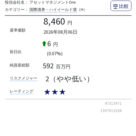
投信会社名：
アセットマネジメントOne
比較
カテゴリー：
国際債券・ハイイールド債
（H）
8,460
円
基準価額
2026年08月06日
6
円
前日比
(0.07%)
592
純資産総額
百万円
2（やや低い）
リスクメジャー
★★★
レーティング
47313971
1997013108