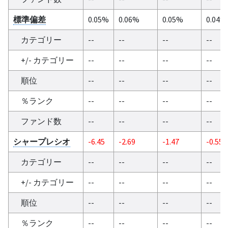
標準偏差
0.05%
0.06%
0.05%
0.04%
カテゴリー
--
--
--
--
+/- カテゴリー
--
--
--
--
順位
--
--
--
--
％ランク
--
--
--
--
ファンド数
--
--
--
--
シャープレシオ
-6.45
-2.69
-1.47
-0.55
カテゴリー
--
--
--
--
+/- カテゴリー
--
--
--
--
順位
--
--
--
--
％ランク
--
--
--
--