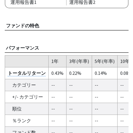
運用報告書1
運用報告書2
ファンドの特色
パフォーマンス
1年
3年(年率)
5年(年率)
10年(
トータルリターン
0.43%
0.22%
0.14%
0.08%
カテゴリー
--
--
--
--
+/- カテゴリー
--
--
--
--
順位
--
--
--
--
％ランク
--
--
--
--
ファンド数
--
--
--
--