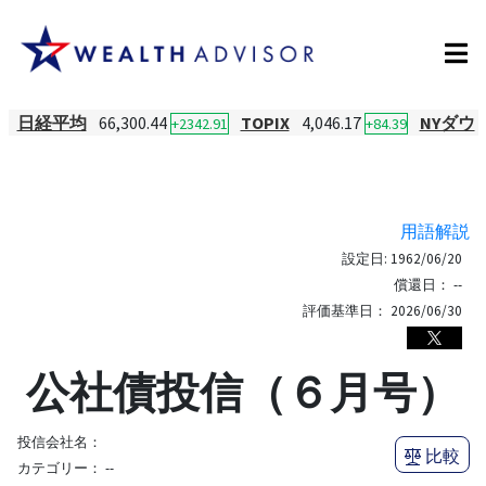
日経平均
66,300.44
TOPIX
4,046.17
NYダウ
+2342.91
+84.39
用語解説
設定日:
1962/06/20
償還日：
--
評価基準日：
2026/06/30
公社債投信（６月号）
投信会社名：
比較
カテゴリー：
--