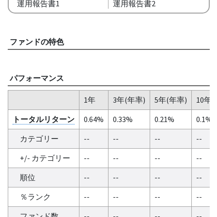
運用報告書1
運用報告書2
ファンドの特色
パフォーマンス
1年
3年(年率)
5年(年率)
10年(
トータルリターン
0.64%
0.33%
0.21%
0.1%
カテゴリー
--
--
--
--
+/- カテゴリー
--
--
--
--
順位
--
--
--
--
％ランク
--
--
--
--
ファンド数
--
--
--
--