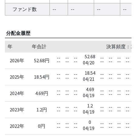
ファンド数
--
--
--
--
分配金履歴
年
年合計
決算頻度：1
52.68
--
--
--
--
--
--
--
-
2026年
52.68円
--
--
--
--
--
--
--
-
04/20
18.54
--
--
--
--
--
--
--
-
2025年
18.54円
--
--
--
--
--
--
--
-
04/21
4.69
--
--
--
--
--
--
--
-
2024年
4.69円
--
--
--
--
--
--
--
-
04/19
1.2
--
--
--
--
--
--
--
-
2023年
1.2円
--
--
--
--
--
--
--
-
04/19
0
--
--
--
--
--
--
--
-
2022年
0円
--
--
--
--
--
--
--
-
04/19