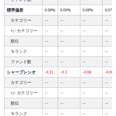
標準偏差
0.08%
0.09%
0.08%
0.07%
カテゴリー
--
--
--
--
+/- カテゴリー
--
--
--
--
順位
--
--
--
--
％ランク
--
--
--
--
ファンド数
--
--
--
--
シャープレシオ
-0.31
-0.3
-0.08
-0.08
カテゴリー
--
--
--
--
+/- カテゴリー
--
--
--
--
順位
--
--
--
--
％ランク
--
--
--
--