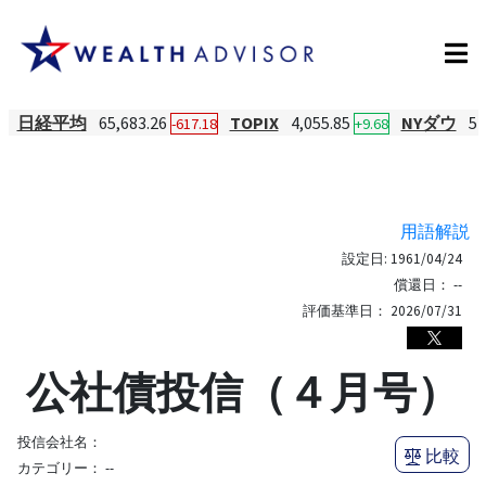
日経平均
65,683.26
TOPIX
4,055.85
NYダウ
54
-617.18
+9.68
用語解説
設定日:
1961/04/24
償還日：
--
評価基準日：
2026/07/31
公社債投信（４月号）
投信会社名：
比較
カテゴリー：
--