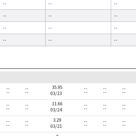
--
--
--
--
--
--
--
--
--
--
--
--
35.95
--
--
--
--
--
--
--
--
--
--
03/23
11.66
--
--
--
--
--
--
--
--
--
--
03/24
3.29
--
--
--
--
--
--
--
--
--
--
03/21