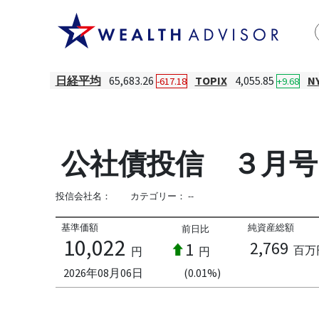
日経平均
65,683.26
TOPIX
4,055.85
N
-617.18
+9.68
公社債投信 ３月号
投信会社名：
カテゴリー：
--
基準価額
純資産総額
前日比
10,022
2,769
1
百万
円
円
2026年08月06日
(0.01%)