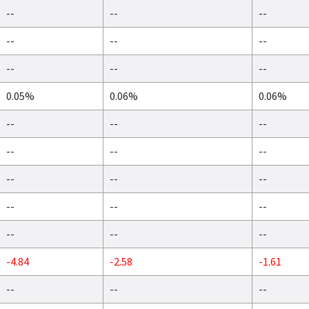
--
--
--
--
--
--
--
--
--
0.05%
0.06%
0.06%
--
--
--
--
--
--
--
--
--
--
--
--
--
--
--
-4.84
-2.58
-1.61
--
--
--