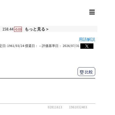
158.44
もっと見る＞
-0.03
用語解説
定日:
1961/03/24
償還日：
--
評価基準日：
2026/07/31
比較
02811613
1961032403