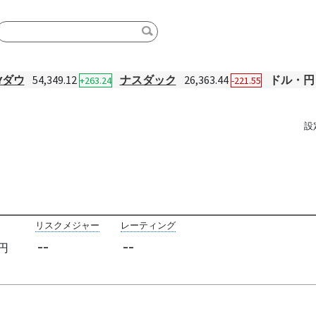
Yダウ
54,349.12
ナスダック
26,363.44
ドル・円
+263.24
-221.55
設
リスクメジャー
レーティング
--
--
円