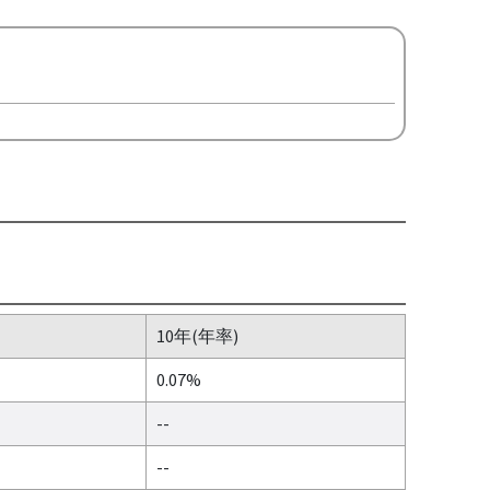
10年(年率)
0.07%
--
--