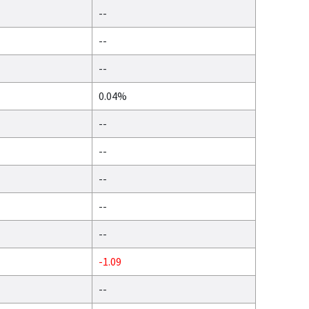
--
--
--
0.04%
--
--
--
--
--
-1.09
--