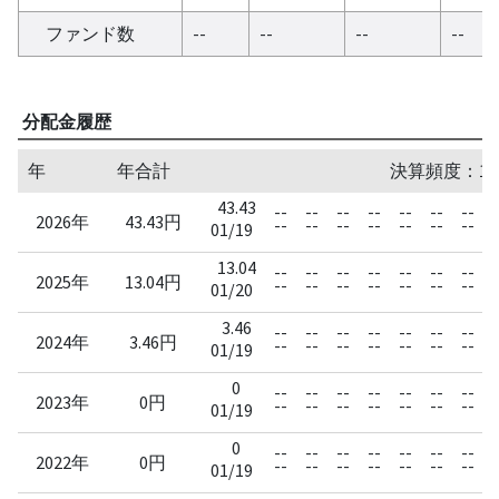
ファンド数
--
--
--
--
分配金履歴
年
年合計
決算頻度：1
43.43
--
--
--
--
--
--
--
-
2026年
43.43円
--
--
--
--
--
--
--
-
01/19
13.04
--
--
--
--
--
--
--
-
2025年
13.04円
--
--
--
--
--
--
--
-
01/20
3.46
--
--
--
--
--
--
--
-
2024年
3.46円
--
--
--
--
--
--
--
-
01/19
0
--
--
--
--
--
--
--
-
2023年
0円
--
--
--
--
--
--
--
-
01/19
0
--
--
--
--
--
--
--
-
2022年
0円
--
--
--
--
--
--
--
-
01/19