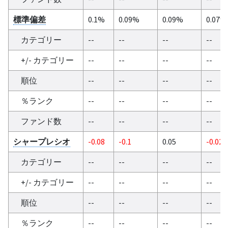
標準偏差
0.1%
0.09%
0.09%
0.07%
カテゴリー
--
--
--
--
+/- カテゴリー
--
--
--
--
順位
--
--
--
--
％ランク
--
--
--
--
ファンド数
--
--
--
--
シャープレシオ
-0.08
-0.1
0.05
-0.02
カテゴリー
--
--
--
--
+/- カテゴリー
--
--
--
--
順位
--
--
--
--
％ランク
--
--
--
--