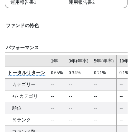
運用報告書1
運用報告書2
ファンドの特色
パフォーマンス
1年
3年(年率)
5年(年率)
10年(
トータルリターン
0.65%
0.34%
0.21%
0.1%
カテゴリー
--
--
--
--
+/- カテゴリー
--
--
--
--
順位
--
--
--
--
％ランク
--
--
--
--
ファンド数
--
--
--
--