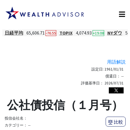
日経平均
65,606.71
TOPIX
4,074.93
NYダウ
54
-76.55
+19.08
用語解説
設定日:
1961/01/31
償還日：
--
評価基準日：
2026/07/31
公社債投信（１月号）
投信会社名：
比較
カテゴリー：
--