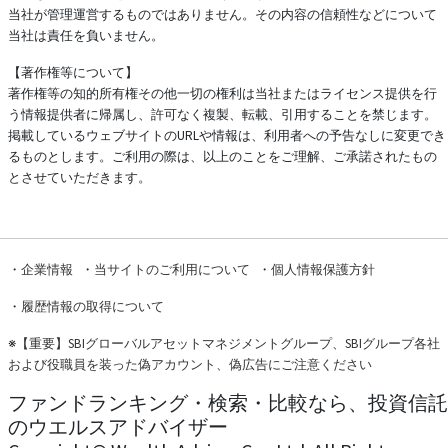
当社が管理運営するものではありません。その内容の信頼性などについて
当社は責任を負いません。
【著作権等について】
著作権等の知的所有権その他一切の権利は当社またはライセンス提供を行
う情報提供者に帰属し、許可なく複製、転載、引用することを禁じます。
掲載しているウェブサイトのURLや情報は、利用者への予告なしに変更でき
るものとします。ご利用の際は、以上のことをご理解、ご承諾されたもの
とさせていただきます。
・
企業情報
・
当サイトのご利用について
・
個人情報保護方針
・
履歴情報の取得について
※
【重要】SBIグローバルアセットマネジメントグループ、SBIグループ各社
および役職員を装った偽アカウント、偽広告にご注意ください
ファンドランキング・検索・比較なら、投資信託
のウエルスアドバイザー