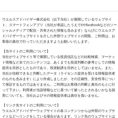
ウエルスアドバイザー株式会社（以下当社）が展開しているウェブサイ
ト、スマートフォンアプリ（当社が承認したうえでXやfacebookなどのソー
シャルメディアで配信・共有された情報も含みます）ならびにウエルスア
ドバイザーウェブサイトを介した外部ウェブサイトの閲覧、ご利用は、お
客様の責任で行っていただきますようお願いいたします。
【当サイトのご利用について】
当社がウェブサイト等で展開している投資信託などの比較検索、マーケッ
ト情報など全てのコンテンツは、あくまでも投資判断の参考としての情報
提供を目的としたものであり、投資勧誘を目的としてはいません。また、
当社が信頼できると判断したデータ（ライセンス提供を受ける情報提供者
のものも含みます）により作成しましたが、その正確性、安全性等につい
て保証するものではありません。ご利用はお客様の判断と責任のもとに行
って下さい。利用者が当該情報などに基づいて被ったとされるいかなる損
害についても、当社およびその情報提供者は責任を負いません。
【リンク先サイトのご利用について】
ウエルスアドバイザーウェブサイトの各コンテンツからは外部のウェブサ
イトなどへリンクをしている場合があります。リンク先のウェブサイトは