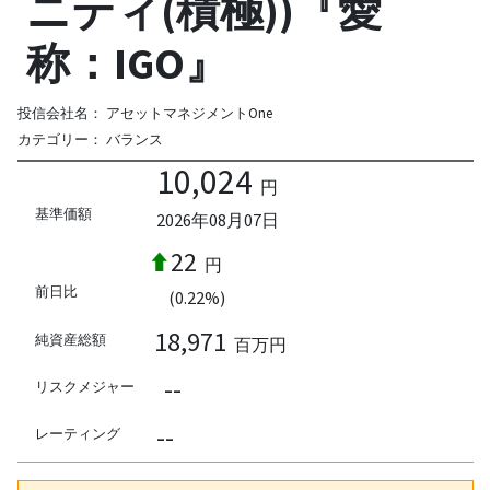
ニティ(積極))『愛
称：IGO』
投信会社名：
アセットマネジメントOne
カテゴリー：
バランス
10,024
円
基準価額
2026年08月07日
22
円
前日比
(0.22%)
18,971
純資産総額
百万円
--
リスクメジャー
--
レーティング