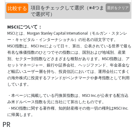
項目をチェックして選択（※4つま
比較する
選択をクリア
で選択可）
MSCIについて：
MSCIとは、Morgan Stanley Capital International（モルガン・スタンレ
ー・キャピタル・インターナショナル）の社名の頭文字です。
MSCI指数は、MSCI Incによって日々、算出、公表されている世界で最も
有名な株価指数のひとつでその指数には、国別および地域別、産業
別、セクター別指数などさまざまな種類があります。MSCI指数は、ア
セットマネージャー、銀行や証券会社、ヘッジファンド、年金基金な
ど幅広いユーザー層を持ち、投資信託においては、運用会社にて多く
の海外株式に投資するファンドがベンチマークや参考指数として利用
しています。
・本ページに掲載している円換算指数は、MSCI Inc.が公表する配当込
み米ドルベース指数を元に当社にて算出したものです。
・MSCI指数に関する著作権、知的財産権その他一切の権利はMSCI Inc.
に帰属します。
PR