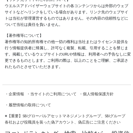
ウエルスアドバイザーウェブサイトの各コンテンツからは外部のウェブ
サイトなどへリンクをしている場合があります。リンク先のウェブサイ
トは当社が管理運営するものではありません。その内容の信頼性などに
ついて当社は責任を負いません。
【著作権等について】
著作権等の知的所有権その他一切の権利は当社またはライセンス提供を
行う情報提供者に帰属し、許可なく複製、転載、引用することを禁じま
す。掲載しているウェブサイトのURLや情報は、利用者への予告なしに変
更できるものとします。ご利用の際は、以上のことをご理解、ご承諾さ
れたものとさせていただきます。
・
企業情報
・
当サイトのご利用について
・
個人情報保護方針
・
履歴情報の取得について
※
【重要】SBIグローバルアセットマネジメントグループ、SBIグループ
各社および役職員を装った偽アカウント、偽広告にご注意ください