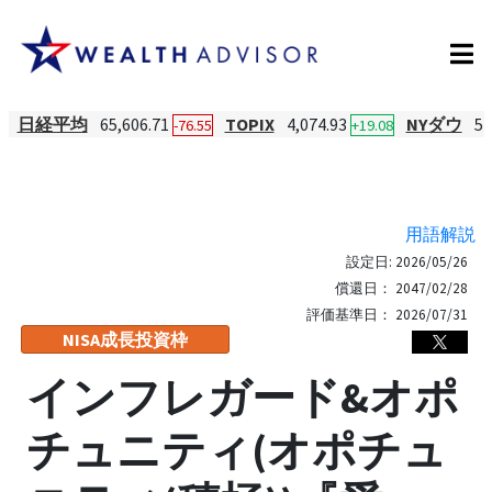
日経平均
65,606.71
TOPIX
4,074.93
NYダウ
54
-76.55
+19.08
用語解説
設定日:
2026/05/26
償還日：
2047/02/28
評価基準日：
2026/07/31
NISA成長投資枠
インフレガード&オポ
チュニティ(オポチュ