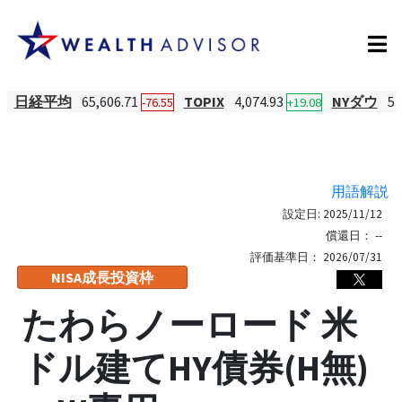
日経平均
65,606.71
TOPIX
4,074.93
NYダウ
53
-76.55
+19.08
用語解説
設定日:
2025/11/12
償還日：
--
評価基準日：
2026/07/31
NISA成長投資枠
たわらノーロード 米
ドル建てHY債券(H無)