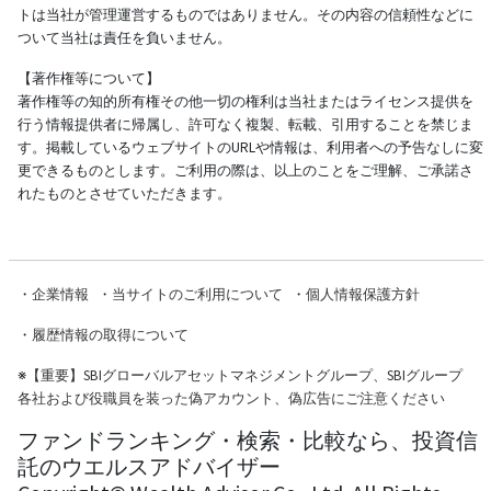
トは当社が管理運営するものではありません。その内容の信頼性などに
ついて当社は責任を負いません。
【著作権等について】
著作権等の知的所有権その他一切の権利は当社またはライセンス提供を
行う情報提供者に帰属し、許可なく複製、転載、引用することを禁じま
す。掲載しているウェブサイトのURLや情報は、利用者への予告なしに変
更できるものとします。ご利用の際は、以上のことをご理解、ご承諾さ
れたものとさせていただきます。
・
企業情報
・
当サイトのご利用について
・
個人情報保護方針
・
履歴情報の取得について
※
【重要】SBIグローバルアセットマネジメントグループ、SBIグループ
各社および役職員を装った偽アカウント、偽広告にご注意ください
ファンドランキング・検索・比較なら、投資信
託のウエルスアドバイザー