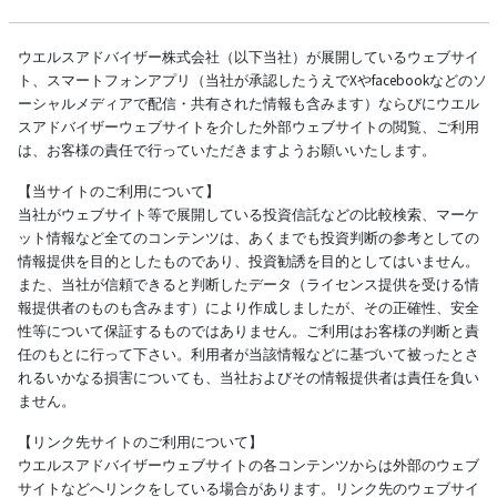
ウエルスアドバイザー株式会社（以下当社）が展開しているウェブサイ
ト、スマートフォンアプリ（当社が承認したうえでXやfacebookなどのソ
ーシャルメディアで配信・共有された情報も含みます）ならびにウエル
スアドバイザーウェブサイトを介した外部ウェブサイトの閲覧、ご利用
は、お客様の責任で行っていただきますようお願いいたします。
【当サイトのご利用について】
当社がウェブサイト等で展開している投資信託などの比較検索、マーケ
ット情報など全てのコンテンツは、あくまでも投資判断の参考としての
情報提供を目的としたものであり、投資勧誘を目的としてはいません。
また、当社が信頼できると判断したデータ（ライセンス提供を受ける情
報提供者のものも含みます）により作成しましたが、その正確性、安全
性等について保証するものではありません。ご利用はお客様の判断と責
任のもとに行って下さい。利用者が当該情報などに基づいて被ったとさ
れるいかなる損害についても、当社およびその情報提供者は責任を負い
ません。
【リンク先サイトのご利用について】
ウエルスアドバイザーウェブサイトの各コンテンツからは外部のウェブ
サイトなどへリンクをしている場合があります。リンク先のウェブサイ