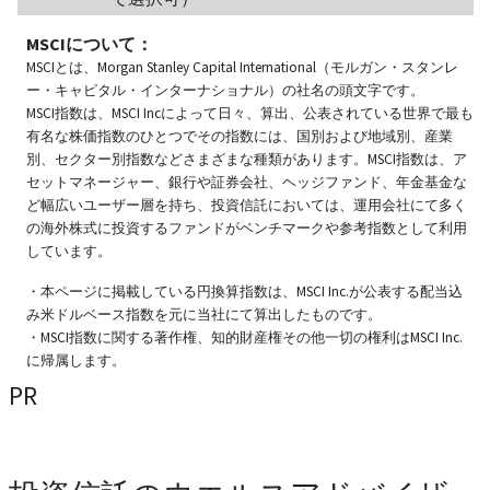
MSCIについて：
MSCIとは、Morgan Stanley Capital International（モルガン・スタンレ
ー・キャピタル・インターナショナル）の社名の頭文字です。
MSCI指数は、MSCI Incによって日々、算出、公表されている世界で最も
有名な株価指数のひとつでその指数には、国別および地域別、産業
別、セクター別指数などさまざまな種類があります。MSCI指数は、ア
セットマネージャー、銀行や証券会社、ヘッジファンド、年金基金な
ど幅広いユーザー層を持ち、投資信託においては、運用会社にて多く
の海外株式に投資するファンドがベンチマークや参考指数として利用
しています。
・本ページに掲載している円換算指数は、MSCI Inc.が公表する配当込
み米ドルベース指数を元に当社にて算出したものです。
・MSCI指数に関する著作権、知的財産権その他一切の権利はMSCI Inc.
に帰属します。
PR