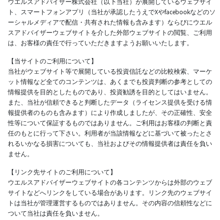
ウエルスアドバイザー株式会社（以下当社）が展開しているウェブサイ
ト、スマートフォンアプリ（当社が承認したうえでXやfacebookなどのソ
ーシャルメディアで配信・共有された情報も含みます）ならびにウエル
スアドバイザーウェブサイトを介した外部ウェブサイトの閲覧、ご利用
は、お客様の責任で行っていただきますようお願いいたします。
【当サイトのご利用について】
当社がウェブサイト等で展開している投資信託などの比較検索、マーケ
ット情報など全てのコンテンツは、あくまでも投資判断の参考としての
情報提供を目的としたものであり、投資勧誘を目的としてはいません。
また、当社が信頼できると判断したデータ（ライセンス提供を受ける情
報提供者のものも含みます）により作成しましたが、その正確性、安全
性等について保証するものではありません。ご利用はお客様の判断と責
任のもとに行って下さい。利用者が当該情報などに基づいて被ったとさ
れるいかなる損害についても、当社およびその情報提供者は責任を負い
ません。
【リンク先サイトのご利用について】
ウエルスアドバイザーウェブサイトの各コンテンツからは外部のウェブ
サイトなどへリンクをしている場合があります。リンク先のウェブサイ
トは当社が管理運営するものではありません。その内容の信頼性などに
ついて当社は責任を負いません。