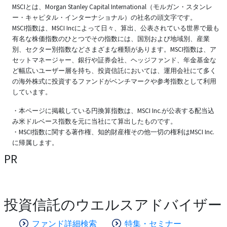
MSCIとは、Morgan Stanley Capital International（モルガン・スタンレ
ー・キャピタル・インターナショナル）の社名の頭文字です。
MSCI指数は、MSCI Incによって日々、算出、公表されている世界で最も
有名な株価指数のひとつでその指数には、国別および地域別、産業
別、セクター別指数などさまざまな種類があります。MSCI指数は、ア
セットマネージャー、銀行や証券会社、ヘッジファンド、年金基金な
ど幅広いユーザー層を持ち、投資信託においては、運用会社にて多く
の海外株式に投資するファンドがベンチマークや参考指数として利用
しています。
・本ページに掲載している円換算指数は、MSCI Inc.が公表する配当込
み米ドルベース指数を元に当社にて算出したものです。
・MSCI指数に関する著作権、知的財産権その他一切の権利はMSCI Inc.
に帰属します。
PR
投資信託のウエルスアドバイザー
ファンド詳細検索
特集・セミナー