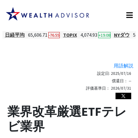
日経平均
65,606.71
TOPIX
4,074.93
NYダウ
53
-76.55
+19.08
用語解説
設定日:
2025/07/16
償還日：
--
評価基準日：
2026/07/31
業界改革厳選ETFテレ
ビ業界