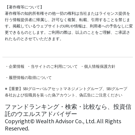
【著作権等について】
著作権等の知的所有権その他一切の権利は当社またはライセンス提供を
行う情報提供者に帰属し、許可なく複製、転載、引用することを禁じま
す。掲載しているウェブサイトのURLや情報は、利用者への予告なしに変
更できるものとします。ご利用の際は、以上のことをご理解、ご承諾さ
れたものとさせていただきます。
・
企業情報
・
当サイトのご利用について
・
個人情報保護方針
・
履歴情報の取得について
※
【重要】SBIグローバルアセットマネジメントグループ、SBIグループ
各社および役職員を装った偽アカウント、偽広告にご注意ください
ファンドランキング・検索・比較なら、投資信
託のウエルスアドバイザー
Copyright© Wealth Advisor Co., Ltd. All Rights
Reserved.