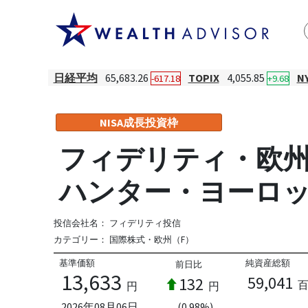
日経平均
65,683.26
TOPIX
4,055.85
N
-617.18
+9.68
NISA成長投資枠
フィデリティ・欧州
ハンター・ヨーロ
投信会社名：
フィデリティ投信
カテゴリー：
国際株式・欧州（F）
基準価額
純資産総額
前日比
13,633
59,041
132
円
円
2026年08月06日
(0.98%)