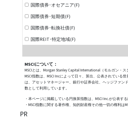
国際債券･オセアニア(F)
国際債券･短期債(F)
国際債券･転換社債(F)
国際REIT･特定地域(F)
MSCIについて：
MSCIとは、Morgan Stanley Capital Internat
MSCI指数は、MSCI Incによって日々、算出、公表され
は、アセットマネージャー、銀行や証券会社、ヘッジファン
数として利用しています。
・本ページに掲載している円換算指数は、MSCI Inc.が公
・MSCI指数に関する著作権、知的財産権その他一切の権利はMSCI
PR