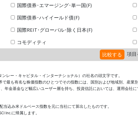
国際債券･エマージング･単一国(F)
国際債券･ハイイールド債(F)
国際REIT･グローバル･除く日本(F)
コモディティ
項目
比較する
ional（モルガン・スタンレー・キャピタル・インターナショナル）の社名の頭文字です。
ている世界で最も有名な株価指数のひとつでその指数には、国別および地域別、産業
ド、年金基金など幅広いユーザー層を持ち、投資信託においては、運用会社に
表する配当込み米ドルベース指数を元に当社にて算出したものです。
 Inc.に帰属します。