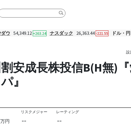
Yダウ
54,349.12
ナスダック
26,363.44
ドル・円
+263.24
-221.55
設
割安成長株投信B(H無)
ッパ』
リスクメジャー
レーティング
--
--
百万円