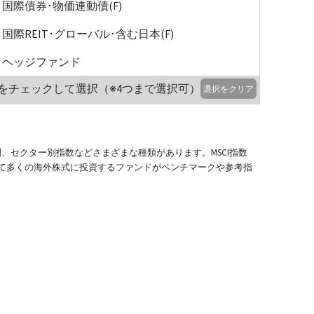
国際債券･物価連動債(F)
国際REIT･グローバル･含む日本(F)
ヘッジファンド
をチェックして選択（※4つまで選択可）
選択をクリア
別、セクター別指数などさまざまな種類があります。MSCI指数
て多くの海外株式に投資するファンドがベンチマークや参考指