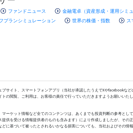
ファンドニュース
金融電卓（資産形成・運用シミ
フプランシミュレーション
世界の株価・指数
ス
ブサイト、スマートフォンアプリ（当社が承認したうえでXやfacebookな
イトの閲覧、ご利用は、お客様の責任で行っていただきますようお願いいた
、マーケット情報など全てのコンテンツは、あくまでも投資判断の参考とし
ス提供を受ける情報提供者のものも含みます）により作成しましたが、その
などに基づいて被ったとされるいかなる損害についても、当社およびその情