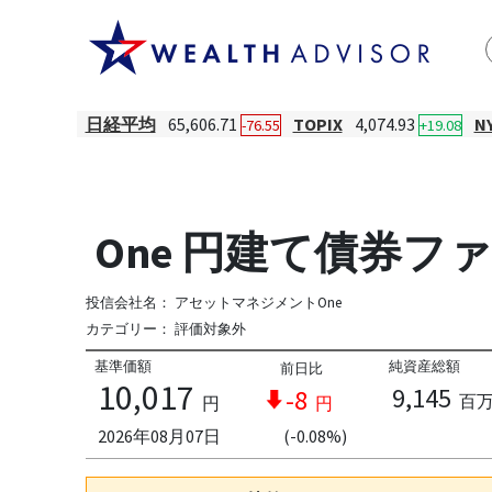
日経平均
65,606.71
TOPIX
4,074.93
N
-76.55
+19.08
One 円建て債券ファンド
投信会社名：
アセットマネジメントOne
カテゴリー：
評価対象外
基準価額
純資産総額
前日比
10,017
9,145
-8
百
円
円
2026年08月07日
(-0.08%)