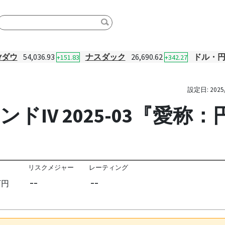
Yダウ
54,036.93
ナスダック
26,690.62
ドル・
+151.83
+342.27
設定日:
2025
IV 2025-03『愛称：円結
リスクメジャー
レーティング
--
--
万円