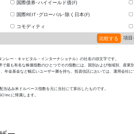
国際債券･ハイイールド債(F)
国際REIT･グローバル･除く日本(F)
コモディティ
項目
比較する
ional（モルガン・スタンレー・キャピタル・インターナショナル）の社名の頭文字です。
ている世界で最も有名な株価指数のひとつでその指数には、国別および地域別、産業
ド、年金基金など幅広いユーザー層を持ち、投資信託においては、運用会社に
表する配当込み米ドルベース指数を元に当社にて算出したものです。
 Inc.に帰属します。
ザー