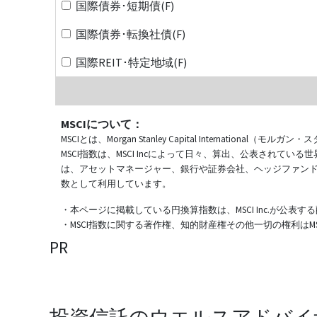
国際債券･短期債(F)
国際債券･転換社債(F)
国際REIT･特定地域(F)
MSCIについて：
MSCIとは、Morgan Stanley Capital Internat
MSCI指数は、MSCI Incによって日々、算出、公表され
は、アセットマネージャー、銀行や証券会社、ヘッジファン
数として利用しています。
・本ページに掲載している円換算指数は、MSCI Inc.が公
・MSCI指数に関する著作権、知的財産権その他一切の権利はMSCI
PR
投資信託のウエルスアドバイ