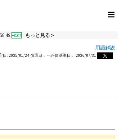
58.49
もっと見る＞
+0.02
用語解説
定日:
2025/01/24
償還日：
--
評価基準日：
2026/07/31