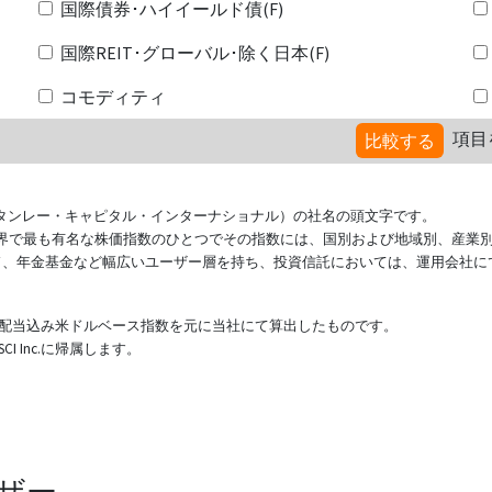
国際債券･ハイイールド債(F)
国際REIT･グローバル･除く日本(F)
コモディティ
項目
比較する
ional（モルガン・スタンレー・キャピタル・インターナショナル）の社名の頭文字です。
ている世界で最も有名な株価指数のひとつでその指数には、国別および地域別、産業
ド、年金基金など幅広いユーザー層を持ち、投資信託においては、運用会社に
表する配当込み米ドルベース指数を元に当社にて算出したものです。
 Inc.に帰属します。
ザー