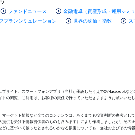
ファンドニュース
金融電卓（資産形成・運用シミ
フプランシミュレーション
世界の株価・指数
ス
ブサイト、スマートフォンアプリ（当社が承認したうえでXやfacebookな
イトの閲覧、ご利用は、お客様の責任で行っていただきますようお願いいた
、マーケット情報など全てのコンテンツは、あくまでも投資判断の参考とし
ス提供を受ける情報提供者のものも含みます）により作成しましたが、その
などに基づいて被ったとされるいかなる損害についても、当社およびその情