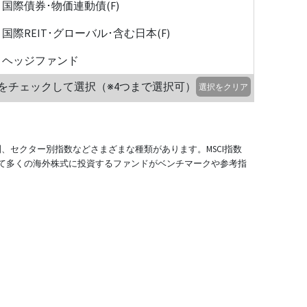
国際債券･物価連動債(F)
国際REIT･グローバル･含む日本(F)
ヘッジファンド
をチェックして選択（※4つまで選択可）
選択をクリア
別、セクター別指数などさまざまな種類があります。MSCI指数
て多くの海外株式に投資するファンドがベンチマークや参考指