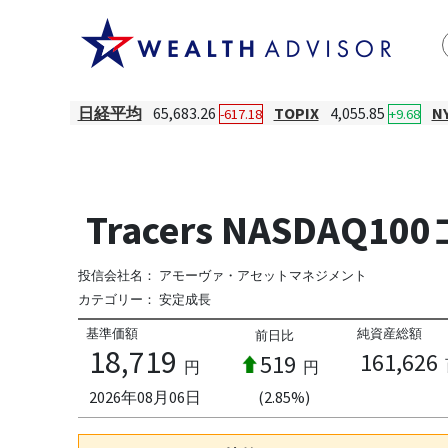
日経平均
65,683.26
TOPIX
4,055.85
N
-617.18
+9.68
Tracers NASDA
投信会社名：
アモーヴァ・アセットマネジメント
カテゴリー：
安定成長
基準価額
純資産総額
前日比
18,719
161,626
519
円
円
2026年08月06日
(2.85%)