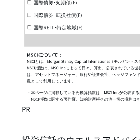
国際債券･短期債(F)
国際債券･転換社債(F)
国際REIT･特定地域(F)
MSCIについて：
MSCIとは、Morgan Stanley Capital Internat
MSCI指数は、MSCI Incによって日々、算出、公表され
は、アセットマネージャー、銀行や証券会社、ヘッジファン
数として利用しています。
・本ページに掲載している円換算指数は、MSCI Inc.が公
・MSCI指数に関する著作権、知的財産権その他一切の権利はMSCI
PR
投資信託のウエルスアドバイ