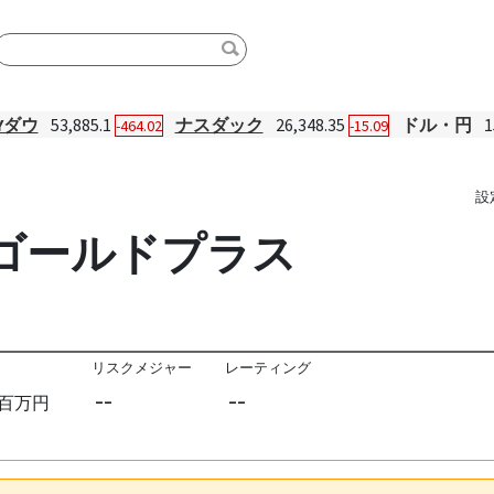
Yダウ
53,885.1
ナスダック
26,348.35
ドル・円
1
-464.02
-15.09
設
Q100ゴールドプラス
リスクメジャー
レーティング
--
--
百万円