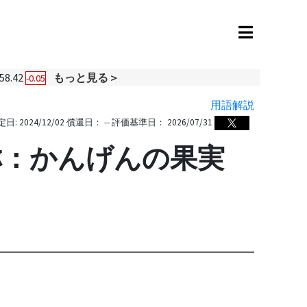
58.42
もっと見る＞
-0.05
用語解説
定日:
2024/12/02
償還日：
--
評価基準日：
2026/07/31
称：かんげんの果実