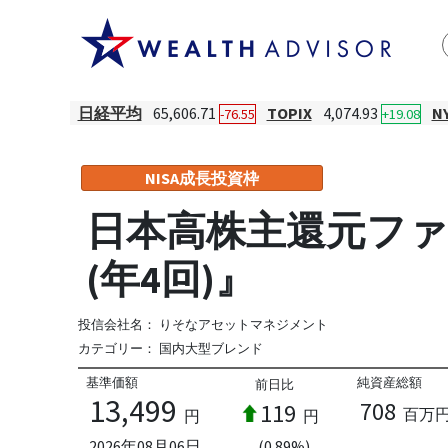
日経平均
65,606.71
TOPIX
4,074.93
N
-76.55
+19.08
NISA成長投資枠
日本高株主還元ファ
(年4回)』
投信会社名：
りそなアセットマネジメント
カテゴリー：
国内大型ブレンド
基準価額
純資産総額
前日比
13,499
708
119
百万
円
円
2026年08月06日
(0.89%)