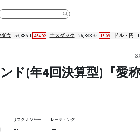
Yダウ
53,885.1
ナスダック
26,348.35
ドル・円
1
-464.02
-15.09
設
ンド(年4回決算型)『愛
リスクメジャー
レーティング
--
--
円