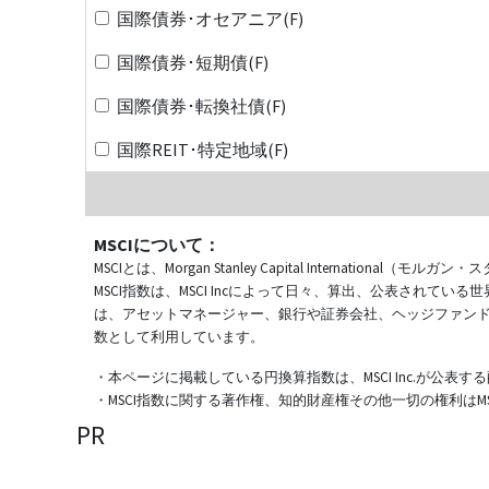
国際債券･オセアニア(F)
国際債券･短期債(F)
国際債券･転換社債(F)
国際REIT･特定地域(F)
MSCIについて：
MSCIとは、Morgan Stanley Capital Internat
MSCI指数は、MSCI Incによって日々、算出、公表され
は、アセットマネージャー、銀行や証券会社、ヘッジファン
数として利用しています。
・本ページに掲載している円換算指数は、MSCI Inc.が公
・MSCI指数に関する著作権、知的財産権その他一切の権利はMSCI
PR