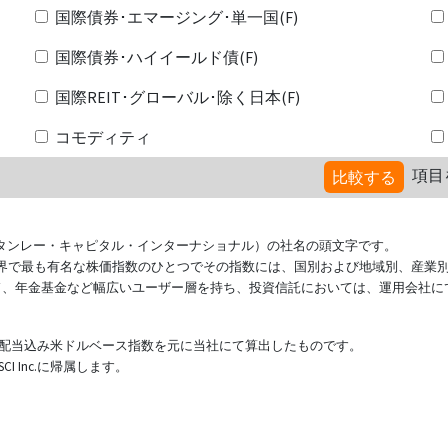
国際債券･エマージング･単一国(F)
国際債券･ハイイールド債(F)
国際REIT･グローバル･除く日本(F)
コモディティ
項目
比較する
ional（モルガン・スタンレー・キャピタル・インターナショナル）の社名の頭文字です。
ている世界で最も有名な株価指数のひとつでその指数には、国別および地域別、産業
ド、年金基金など幅広いユーザー層を持ち、投資信託においては、運用会社に
表する配当込み米ドルベース指数を元に当社にて算出したものです。
 Inc.に帰属します。