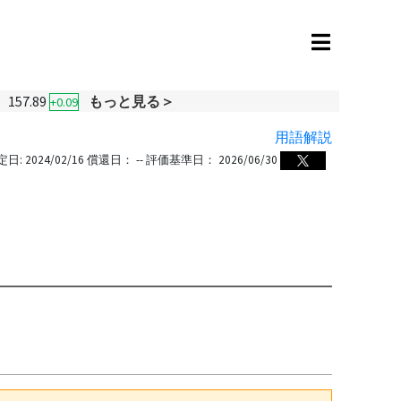
157.89
もっと見る＞
+0.09
用語解説
定日:
2024/02/16
償還日：
--
評価基準日：
2026/06/30