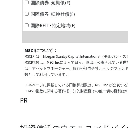
国際債券･短期債(F)
国際債券･転換社債(F)
国際REIT･特定地域(F)
MSCIについて：
MSCIとは、Morgan Stanley Capital Internat
MSCI指数は、MSCI Incによって日々、算出、公表され
は、アセットマネージャー、銀行や証券会社、ヘッジファン
数として利用しています。
・本ページに掲載している円換算指数は、MSCI Inc.が公
・MSCI指数に関する著作権、知的財産権その他一切の権利はMSCI
PR