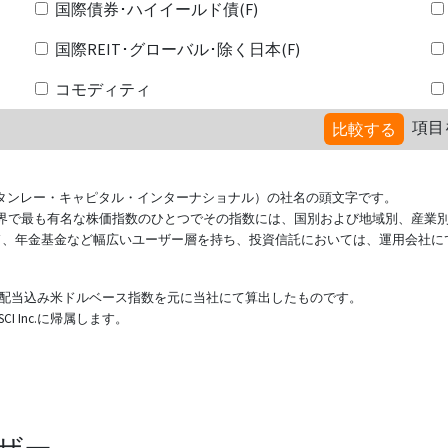
国際債券･ハイイールド債(F)
国際REIT･グローバル･除く日本(F)
コモディティ
項目
比較する
ional（モルガン・スタンレー・キャピタル・インターナショナル）の社名の頭文字です。
ている世界で最も有名な株価指数のひとつでその指数には、国別および地域別、産業
ド、年金基金など幅広いユーザー層を持ち、投資信託においては、運用会社に
表する配当込み米ドルベース指数を元に当社にて算出したものです。
 Inc.に帰属します。