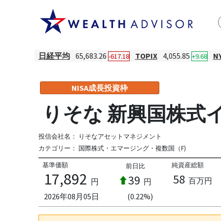
日経平均
65,683.26
TOPIX
4,055.85
N
-617.18
+9.68
NISA成長投資枠
りそな 新興国株式
投信会社名：
りそなアセットマネジメント
カテゴリー：
国際株式・エマージング・複数国（F)
基準価額
純資産総額
前日比
17,892
58
39
百万円
円
円
2026年08月05日
(0.22%)