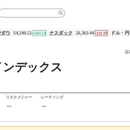
Yダウ
54,349.12
ナスダック
26,363.44
ドル・円
+263.24
-221.55
設
インデックス
リスクメジャー
レーティング
--
--