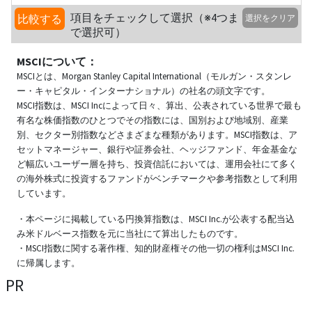
項目をチェックして選択（※4つま
比較する
選択をクリア
で選択可）
MSCIについて：
MSCIとは、Morgan Stanley Capital International（モルガン・スタンレ
ー・キャピタル・インターナショナル）の社名の頭文字です。
MSCI指数は、MSCI Incによって日々、算出、公表されている世界で最も
有名な株価指数のひとつでその指数には、国別および地域別、産業
別、セクター別指数などさまざまな種類があります。MSCI指数は、ア
セットマネージャー、銀行や証券会社、ヘッジファンド、年金基金な
ど幅広いユーザー層を持ち、投資信託においては、運用会社にて多く
の海外株式に投資するファンドがベンチマークや参考指数として利用
しています。
・本ページに掲載している円換算指数は、MSCI Inc.が公表する配当込
み米ドルベース指数を元に当社にて算出したものです。
・MSCI指数に関する著作権、知的財産権その他一切の権利はMSCI Inc.
に帰属します。
PR