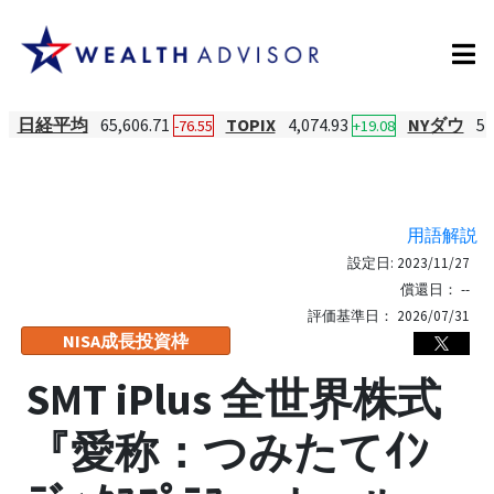
日経平均
65,606.71
TOPIX
4,074.93
NYダウ
54
-76.55
+19.08
用語解説
設定日:
2023/11/27
償還日：
--
評価基準日：
2026/07/31
NISA成長投資枠
SMT iPlus 全世界株式
『愛称：つみたてｲﾝ