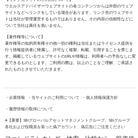
ウエルスアドバイザーウェブサイトの各コンテンツからは外部のウェブ
サイトなどへリンクをしている場合があります。リンク先のウェブサイ
トは当社が管理運営するものではありません。その内容の信頼性などに
ついて当社は責任を負いません。
【著作権等について】
著作権等の知的所有権その他一切の権利は当社またはライセンス提供を
行う情報提供者に帰属し、許可なく複製、転載、引用することを禁じま
す。掲載しているウェブサイトのURLや情報は、利用者への予告なしに変
更できるものとします。ご利用の際は、以上のことをご理解、ご承諾さ
れたものとさせていただきます。
・
企業情報
・
当サイトのご利用について
・
個人情報保護方針
・
履歴情報の取得について
※
【重要】SBIグローバルアセットマネジメントグループ、SBIグループ
各社および役職員を装った偽アカウント、偽広告にご注意ください