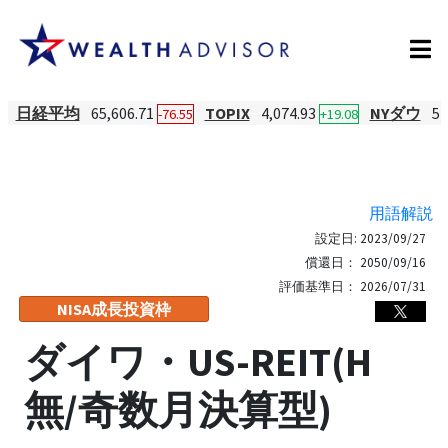
日経平均
65,606.71
TOPIX
4,074.93
NYダウ
54
-76.55
+19.08
用語解説
設定日:
2023/09/27
償還日：
2050/09/16
評価基準日：
2026/07/31
NISA成長投資枠
ダイワ・US-REIT(H
無/奇数月決算型)