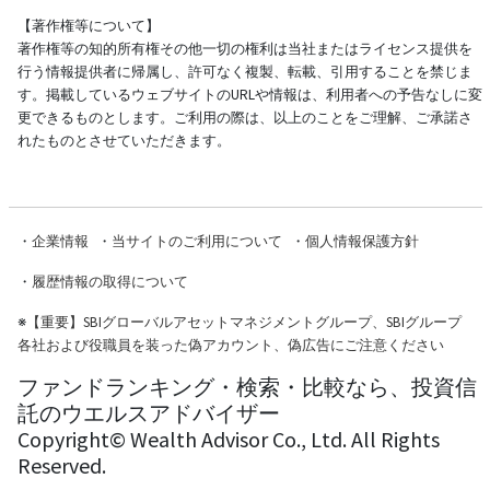
【著作権等について】
著作権等の知的所有権その他一切の権利は当社またはライセンス提供を
行う情報提供者に帰属し、許可なく複製、転載、引用することを禁じま
す。掲載しているウェブサイトのURLや情報は、利用者への予告なしに変
更できるものとします。ご利用の際は、以上のことをご理解、ご承諾さ
れたものとさせていただきます。
・
企業情報
・
当サイトのご利用について
・
個人情報保護方針
・
履歴情報の取得について
※
【重要】SBIグローバルアセットマネジメントグループ、SBIグループ
各社および役職員を装った偽アカウント、偽広告にご注意ください
ファンドランキング・検索・比較なら、投資信
託のウエルスアドバイザー
Copyright© Wealth Advisor Co., Ltd. All Rights
Reserved.