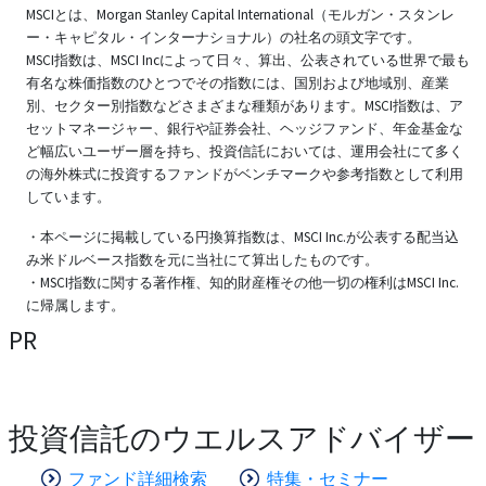
MSCIとは、Morgan Stanley Capital International（モルガン・スタンレ
ー・キャピタル・インターナショナル）の社名の頭文字です。
MSCI指数は、MSCI Incによって日々、算出、公表されている世界で最も
有名な株価指数のひとつでその指数には、国別および地域別、産業
別、セクター別指数などさまざまな種類があります。MSCI指数は、ア
セットマネージャー、銀行や証券会社、ヘッジファンド、年金基金な
ど幅広いユーザー層を持ち、投資信託においては、運用会社にて多く
の海外株式に投資するファンドがベンチマークや参考指数として利用
しています。
・本ページに掲載している円換算指数は、MSCI Inc.が公表する配当込
み米ドルベース指数を元に当社にて算出したものです。
・MSCI指数に関する著作権、知的財産権その他一切の権利はMSCI Inc.
に帰属します。
PR
投資信託のウエルスアドバイザー
ファンド詳細検索
特集・セミナー