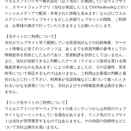
ウエルスアドバイザー株式会社（以下当社）が展開しているウェブサイ
ト、スマートフォンアプリ（当社が承認したうえでXやfacebookなどのソ
ーシャルメディアで配信・共有された情報も含みます）ならびにウエル
スアドバイザーウェブサイトを介した外部ウェブサイトの閲覧、ご利用
は、お客様の責任で行っていただきますようお願いいたします。
【当サイトのご利用について】
当社がウェブサイト等で展開している投資信託などの比較検索、マーケ
ット情報など全てのコンテンツは、あくまでも投資判断の参考としての
情報提供を目的としたものであり、投資勧誘を目的としてはいません。
また、当社が信頼できると判断したデータ（ライセンス提供を受ける情
報提供者のものも含みます）により作成しましたが、その正確性、安全
性等について保証するものではありません。ご利用はお客様の判断と責
任のもとに行って下さい。利用者が当該情報などに基づいて被ったとさ
れるいかなる損害についても、当社およびその情報提供者は責任を負い
ません。
【リンク先サイトのご利用について】
ウエルスアドバイザーウェブサイトの各コンテンツからは外部のウェブ
サイトなどへリンクをしている場合があります。リンク先のウェブサイ
トは当社が管理運営するものではありません。その内容の信頼性などに
ついて当社は責任を負いません。