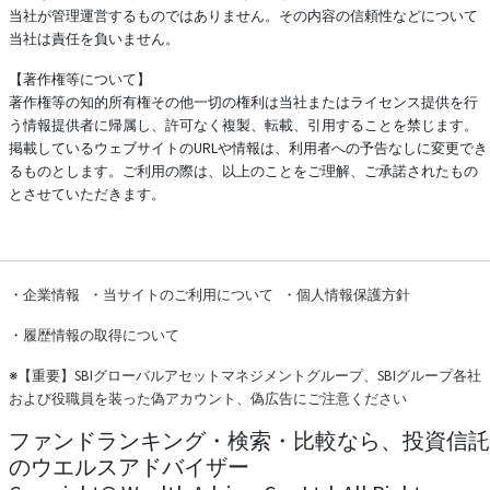
当社が管理運営するものではありません。その内容の信頼性などについて
当社は責任を負いません。
【著作権等について】
著作権等の知的所有権その他一切の権利は当社またはライセンス提供を行
う情報提供者に帰属し、許可なく複製、転載、引用することを禁じます。
掲載しているウェブサイトのURLや情報は、利用者への予告なしに変更でき
るものとします。ご利用の際は、以上のことをご理解、ご承諾されたもの
とさせていただきます。
・
企業情報
・
当サイトのご利用について
・
個人情報保護方針
・
履歴情報の取得について
※
【重要】SBIグローバルアセットマネジメントグループ、SBIグループ各社
および役職員を装った偽アカウント、偽広告にご注意ください
ファンドランキング・検索・比較なら、投資信託
のウエルスアドバイザー