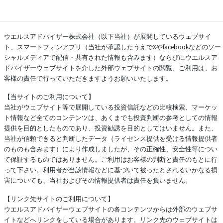
ウエルスアドバイザー株式会社（以下当社）が展開しているウェブサイ
ト、スマートフォンアプリ（当社が承認したうえでXやfacebookなどのソー
シャルメディアで配信・共有された情報も含みます）ならびにウエルスア
ドバイザーウェブサイトを介した外部ウェブサイトの閲覧、ご利用は、お
客様の責任で行っていただきますようお願いいたします。
【当サイトのご利用について】
当社がウェブサイト等で展開している投資信託などの比較検索、マーケッ
ト情報など全てのコンテンツは、あくまでも投資判断の参考としての情報
提供を目的としたものであり、投資勧誘を目的としてはいません。また、
当社が信頼できると判断したデータ（ライセンス提供を受ける情報提供者
のものも含みます）により作成しましたが、その正確性、安全性等につい
て保証するものではありません。ご利用はお客様の判断と責任のもとに行
って下さい。利用者が当該情報などに基づいて被ったとされるいかなる損
害についても、当社およびその情報提供者は責任を負いません。
【リンク先サイトのご利用について】
ウエルスアドバイザーウェブサイトの各コンテンツからは外部のウェブサ
イトなどへリンクをしている場合があります。リンク先のウェブサイトは