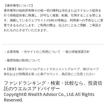
【著作権等について】
著作権等の知的所有権その他一切の権利は当社またはライセンス提供を
行う情報提供者に帰属し、許可なく複製、転載、引用することを禁じま
す。掲載しているウェブサイトのURLや情報は、利用者への予告なしに変
更できるものとします。ご利用の際は、以上のことをご理解、ご承諾さ
れたものとさせていただきます。
・
企業情報
・
当サイトのご利用について
・
個人情報保護方針
・
履歴情報の取得について
※
【重要】SBIグローバルアセットマネジメントグループ、SBIグループ
各社および役職員を装った偽アカウント、偽広告にご注意ください
ファンドランキング・検索・比較なら、投資信
託のウエルスアドバイザー
Copyright© Wealth Advisor Co., Ltd. All Rights
Reserved.