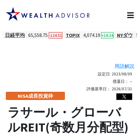
日経平均
65,558.75
TOPIX
4,074.19
NYダウ
5
-124.51
+18.34
用語解説
設定日:
2023/08/09
償還日：
--
評価基準日：
2026/07/31
NISA成長投資枠
ラサール・グローバ
ルREIT(奇数月分配型)