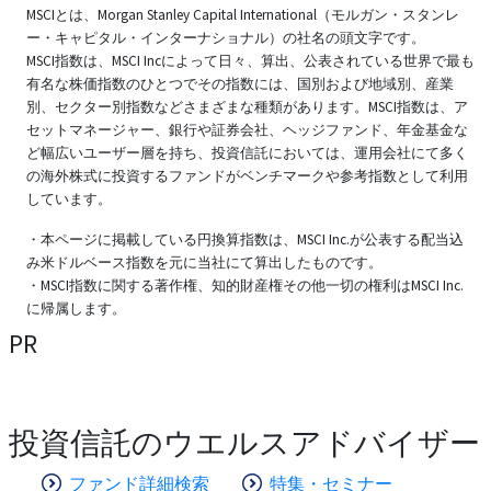
MSCIとは、Morgan Stanley Capital International（モルガン・スタンレ
ー・キャピタル・インターナショナル）の社名の頭文字です。
MSCI指数は、MSCI Incによって日々、算出、公表されている世界で最も
有名な株価指数のひとつでその指数には、国別および地域別、産業
別、セクター別指数などさまざまな種類があります。MSCI指数は、ア
セットマネージャー、銀行や証券会社、ヘッジファンド、年金基金な
ど幅広いユーザー層を持ち、投資信託においては、運用会社にて多く
の海外株式に投資するファンドがベンチマークや参考指数として利用
しています。
・本ページに掲載している円換算指数は、MSCI Inc.が公表する配当込
み米ドルベース指数を元に当社にて算出したものです。
・MSCI指数に関する著作権、知的財産権その他一切の権利はMSCI Inc.
に帰属します。
PR
投資信託のウエルスアドバイザー
ファンド詳細検索
特集・セミナー