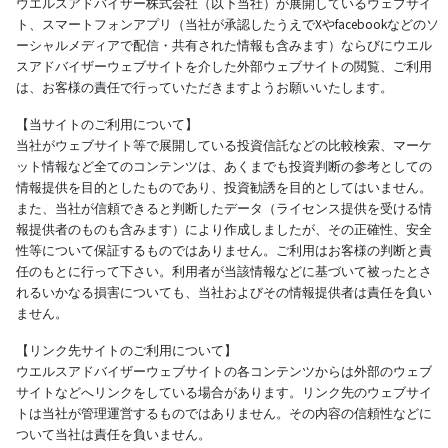
ウエルスアドバイザー株式会社（以下当社）が展開しているウェブサイ
ト、スマートフォンアプリ（当社が承認したうえでXやfacebookなどのソ
ーシャルメディアで配信・共有された情報も含みます）ならびにウエル
スアドバイザーウェブサイトを介した外部ウェブサイトの閲覧、ご利用
は、お客様の責任で行っていただきますようお願いいたします。
【当サイトのご利用について】
当社がウェブサイト等で展開している投資信託などの比較検索、マーケ
ット情報など全てのコンテンツは、あくまでも投資判断の参考としての
情報提供を目的としたものであり、投資勧誘を目的としてはいません。
また、当社が信頼できると判断したデータ（ライセンス提供を受ける情
報提供者のものも含みます）により作成しましたが、その正確性、安全
性等について保証するものではありません。ご利用はお客様の判断と責
任のもとに行って下さい。利用者が当該情報などに基づいて被ったとさ
れるいかなる損害についても、当社およびその情報提供者は責任を負い
ません。
【リンク先サイトのご利用について】
ウエルスアドバイザーウェブサイトの各コンテンツからは外部のウェブ
サイトなどへリンクをしている場合があります。リンク先のウェブサイ
トは当社が管理運営するものではありません。その内容の信頼性などに
ついて当社は責任を負いません。