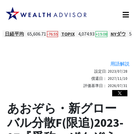
日経平均
65,606.71
TOPIX
4,074.93
NYダウ
54
-76.55
+19.08
用語解説
設定日:
2023/07/28
償還日：
2027/11/10
評価基準日：
2026/07/31
あおぞら・新グロー
バル分散F(限追)2023-