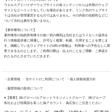
ウエルスアドバイザーウェブサイトの各コンテンツからは外部のウェブ
サイトなどへリンクをしている場合があります。リンク先のウェブサイ
トは当社が管理運営するものではありません。その内容の信頼性などに
ついて当社は責任を負いません。
【著作権等について】
著作権等の知的所有権その他一切の権利は当社またはライセンス提供を
行う情報提供者に帰属し、許可なく複製、転載、引用することを禁じま
す。掲載しているウェブサイトのURLや情報は、利用者への予告なしに変
更できるものとします。ご利用の際は、以上のことをご理解、ご承諾さ
れたものとさせていただきます。
・
企業情報
・
当サイトのご利用について
・
個人情報保護方針
・
履歴情報の取得について
※
【重要】SBIグローバルアセットマネジメントグループ、SBIグループ
各社および役職員を装った偽アカウント、偽広告にご注意ください