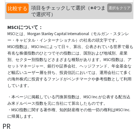
項目をチェックして選択（※4つま
比較する
選択をクリア
で選択可）
MSCIについて：
MSCIとは、Morgan Stanley Capital International（モルガン・スタンレ
ー・キャピタル・インターナショナル）の社名の頭文字です。
MSCI指数は、MSCI Incによって日々、算出、公表されている世界で最も
有名な株価指数のひとつでその指数には、国別および地域別、産業
別、セクター別指数などさまざまな種類があります。MSCI指数は、ア
セットマネージャー、銀行や証券会社、ヘッジファンド、年金基金な
ど幅広いユーザー層を持ち、投資信託においては、運用会社にて多く
の海外株式に投資するファンドがベンチマークや参考指数として利用
しています。
・本ページに掲載している円換算指数は、MSCI Inc.が公表する配当込
み米ドルベース指数を元に当社にて算出したものです。
・MSCI指数に関する著作権、知的財産権その他一切の権利はMSCI Inc.
に帰属します。
PR