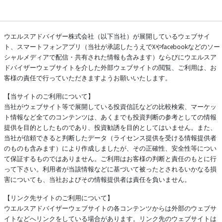
ウエルスアドバイザー株式会社（以下当社）が展開しているウェブサイ
ト、スマートフォンアプリ（当社が承認したうえでXやfacebookなどのソー
シャルメディアで配信・共有された情報も含みます）ならびにウエルスア
ドバイザーウェブサイトを介した外部ウェブサイトの閲覧、ご利用は、お
客様の責任で行っていただきますようお願いいたします。
【当サイトのご利用について】
当社がウェブサイト等で展開している投資信託などの比較検索、マーケッ
ト情報など全てのコンテンツは、あくまでも投資判断の参考としての情報
提供を目的としたものであり、投資勧誘を目的としてはいません。また、
当社が信頼できると判断したデータ（ライセンス提供を受ける情報提供者
のものも含みます）により作成しましたが、その正確性、安全性等につい
て保証するものではありません。ご利用はお客様の判断と責任のもとに行
って下さい。利用者が当該情報などに基づいて被ったとされるいかなる損
害についても、当社およびその情報提供者は責任を負いません。
【リンク先サイトのご利用について】
ウエルスアドバイザーウェブサイトの各コンテンツからは外部のウェブサ
イトなどへリンクをしている場合があります。リンク先のウェブサイトは