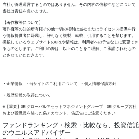
当社が管理運営するものではありません。その内容の信頼性などについて
当社は責任を負いません。
【著作権等について】
著作権等の知的所有権その他一切の権利は当社またはライセンス提供を行
う情報提供者に帰属し、許可なく複製、転載、引用することを禁じます。
掲載しているウェブサイトのURLや情報は、利用者への予告なしに変更でき
るものとします。ご利用の際は、以上のことをご理解、ご承諾されたもの
とさせていただきます。
・
企業情報
・
当サイトのご利用について
・
個人情報保護方針
・
履歴情報の取得について
※
【重要】SBIグローバルアセットマネジメントグループ、SBIグループ各社
および役職員を装った偽アカウント、偽広告にご注意ください
ファンドランキング・検索・比較なら、投資信託
のウエルスアドバイザー