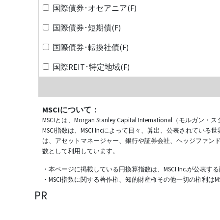
国際債券･オセアニア(F)
国際債券･短期債(F)
国際債券･転換社債(F)
国際REIT･特定地域(F)
MSCIについて：
MSCIとは、Morgan Stanley Capital Internat
MSCI指数は、MSCI Incによって日々、算出、公表され
は、アセットマネージャー、銀行や証券会社、ヘッジファン
数として利用しています。
・本ページに掲載している円換算指数は、MSCI Inc.が公
・MSCI指数に関する著作権、知的財産権その他一切の権利はMSCI
PR