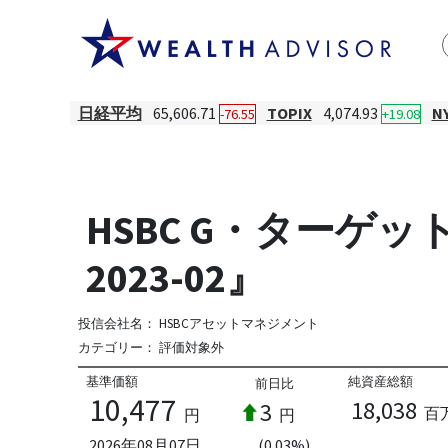
日経平均
65,606.71
TOPIX
4,074.93
N
-76.55
+19.08
HSBC G・ターゲッ
2023-02』
投信会社名：
HSBCアセットマネジメント
カテゴリー：
評価対象外
基準価額
純資産総額
前日比
10,477
18,038
3
百
円
円
2026年08月07日
(0.03%)