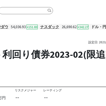
Yダウ
54,036.93
ナスダック
26,690.62
ドル・
+151.83
+342.27
設定日:
2023
ト利回り債券2023-02(
リスクメジャー
レーティング
--
--
万円