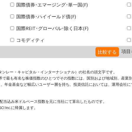
国際債券･エマージング･単一国(F)
国際債券･ハイイールド債(F)
国際REIT･グローバル･除く日本(F)
コモディティ
項目
比較する
ional（モルガン・スタンレー・キャピタル・インターナショナル）の社名の頭文字です。
ている世界で最も有名な株価指数のひとつでその指数には、国別および地域別、産業
ド、年金基金など幅広いユーザー層を持ち、投資信託においては、運用会社に
表する配当込み米ドルベース指数を元に当社にて算出したものです。
 Inc.に帰属します。