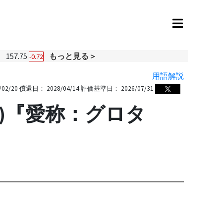
円
157.75
もっと見る＞
-0.72
用語解説
/02/20
償還日：
2028/04/14
評価基準日：
2026/07/31
限追)『愛称：グロタ