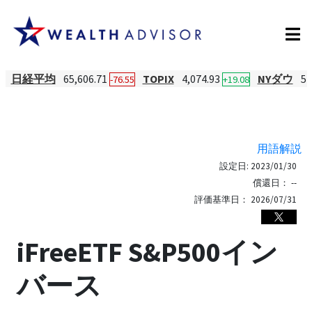
日経平均
65,606.71
TOPIX
4,074.93
NYダウ
54
-76.55
+19.08
用語解説
設定日:
2023/01/30
償還日：
--
評価基準日：
2026/07/31
iFreeETF S&P500イン
バース