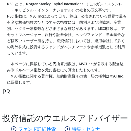
MSCIとは、Morgan Stanley Capital International（モルガン・スタンレ
ー・キャピタル・インターナショナル）の社名の頭文字です。
MSCI指数は、MSCI Incによって日々、算出、公表されている世界で最も
有名な株価指数のひとつでその指数には、国別および地域別、産業
別、セクター別指数などさまざまな種類があります。MSCI指数は、ア
セットマネージャー、銀行や証券会社、ヘッジファンド、年金基金な
ど幅広いユーザー層を持ち、投資信託においては、運用会社にて多く
の海外株式に投資するファンドがベンチマークや参考指数として利用
しています。
・本ページに掲載している円換算指数は、MSCI Inc.が公表する配当込
み米ドルベース指数を元に当社にて算出したものです。
・MSCI指数に関する著作権、知的財産権その他一切の権利はMSCI Inc.
に帰属します。
PR
投資信託のウエルスアドバイザー
ファンド詳細検索
特集・セミナー