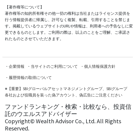
【著作権等について】
著作権等の知的所有権その他一切の権利は当社またはライセンス提供を
行う情報提供者に帰属し、許可なく複製、転載、引用することを禁じま
す。掲載しているウェブサイトのURLや情報は、利用者への予告なしに変
更できるものとします。ご利用の際は、以上のことをご理解、ご承諾さ
れたものとさせていただきます。
・
企業情報
・
当サイトのご利用について
・
個人情報保護方針
・
履歴情報の取得について
※
【重要】SBIグローバルアセットマネジメントグループ、SBIグループ
各社および役職員を装った偽アカウント、偽広告にご注意ください
ファンドランキング・検索・比較なら、投資信
託のウエルスアドバイザー
Copyright© Wealth Advisor Co., Ltd. All Rights
Reserved.