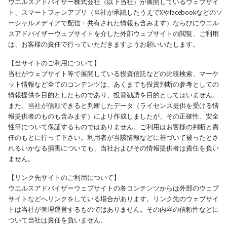
ウエルスアドバイザー株式会社（以下当社）が展開しているウェブサイ
ト、スマートフォンアプリ（当社が承認したうえでXやfacebookなどのソ
ーシャルメディアで配信・共有された情報も含みます）ならびにウエル
スアドバイザーウェブサイトを介した外部ウェブサイトの閲覧、ご利用
は、お客様の責任で行っていただきますようお願いいたします。
【当サイトのご利用について】
当社がウェブサイト等で展開している投資信託などの比較検索、マーケ
ット情報など全てのコンテンツは、あくまでも投資判断の参考としての
情報提供を目的としたものであり、投資勧誘を目的としてはいません。
また、当社が信頼できると判断したデータ（ライセンス提供を受ける情
報提供者のものも含みます）により作成しましたが、その正確性、安全
性等について保証するものではありません。ご利用はお客様の判断と責
任のもとに行って下さい。利用者が当該情報などに基づいて被ったとさ
れるいかなる損害についても、当社およびその情報提供者は責任を負い
ません。
【リンク先サイトのご利用について】
ウエルスアドバイザーウェブサイトの各コンテンツからは外部のウェブ
サイトなどへリンクをしている場合があります。リンク先のウェブサイ
トは当社が管理運営するものではありません。その内容の信頼性などに
ついて当社は責任を負いません。