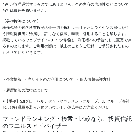
当社が管理運営するものではありません。その内容の信頼性などについて
当社は責任を負いません。
【著作権等について】
著作権等の知的所有権その他一切の権利は当社またはライセンス提供を行
う情報提供者に帰属し、許可なく複製、転載、引用することを禁じます。
掲載しているウェブサイトのURLや情報は、利用者への予告なしに変更でき
るものとします。ご利用の際は、以上のことをご理解、ご承諾されたもの
とさせていただきます。
・
企業情報
・
当サイトのご利用について
・
個人情報保護方針
・
履歴情報の取得について
※
【重要】SBIグローバルアセットマネジメントグループ、SBIグループ各社
および役職員を装った偽アカウント、偽広告にご注意ください
ファンドランキング・検索・比較なら、投資信託
のウエルスアドバイザー