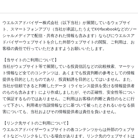
ウエルスアドバイザー株式会社（以下当社）が展開しているウェブサイ
ト、スマートフォンアプリ（当社が承認したうえでXやfacebookなどのソー
シャルメディアで配信・共有された情報も含みます）ならびにウエルスア
ドバイザーウェブサイトを介した外部ウェブサイトの閲覧、ご利用は、お
客様の責任で行っていただきますようお願いいたします。
【当サイトのご利用について】
当社がウェブサイト等で展開している投資信託などの比較検索、マーケッ
ト情報など全てのコンテンツは、あくまでも投資判断の参考としての情報
提供を目的としたものであり、投資勧誘を目的としてはいません。また、
当社が信頼できると判断したデータ（ライセンス提供を受ける情報提供者
のものも含みます）により作成しましたが、その正確性、安全性等につい
て保証するものではありません。ご利用はお客様の判断と責任のもとに行
って下さい。利用者が当該情報などに基づいて被ったとされるいかなる損
害についても、当社およびその情報提供者は責任を負いません。
【リンク先サイトのご利用について】
ウエルスアドバイザーウェブサイトの各コンテンツからは外部のウェブサ
イトなどへリンクをしている場合があります。リンク先のウェブサイトは