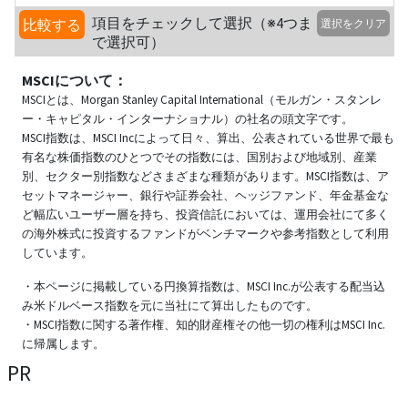
項目をチェックして選択（※4つま
比較する
選択をクリア
で選択可）
MSCIについて：
MSCIとは、Morgan Stanley Capital International（モルガン・スタンレ
ー・キャピタル・インターナショナル）の社名の頭文字です。
MSCI指数は、MSCI Incによって日々、算出、公表されている世界で最も
有名な株価指数のひとつでその指数には、国別および地域別、産業
別、セクター別指数などさまざまな種類があります。MSCI指数は、ア
セットマネージャー、銀行や証券会社、ヘッジファンド、年金基金な
ど幅広いユーザー層を持ち、投資信託においては、運用会社にて多く
の海外株式に投資するファンドがベンチマークや参考指数として利用
しています。
・本ページに掲載している円換算指数は、MSCI Inc.が公表する配当込
み米ドルベース指数を元に当社にて算出したものです。
・MSCI指数に関する著作権、知的財産権その他一切の権利はMSCI Inc.
に帰属します。
PR