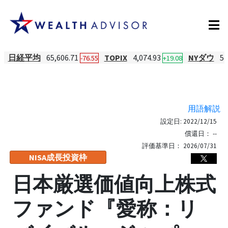
日経平均
65,606.71
TOPIX
4,074.93
NYダウ
54
-76.55
+19.08
用語解説
設定日:
2022/12/15
償還日：
--
評価基準日：
2026/07/31
NISA成長投資枠
日本厳選価値向上株式
ファンド『愛称：リ