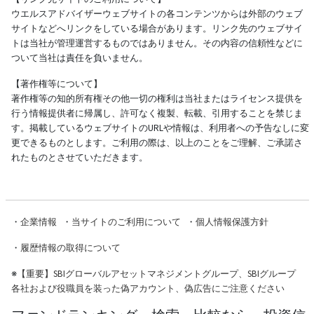
ウエルスアドバイザーウェブサイトの各コンテンツからは外部のウェブ
サイトなどへリンクをしている場合があります。リンク先のウェブサイ
トは当社が管理運営するものではありません。その内容の信頼性などに
ついて当社は責任を負いません。
【著作権等について】
著作権等の知的所有権その他一切の権利は当社またはライセンス提供を
行う情報提供者に帰属し、許可なく複製、転載、引用することを禁じま
す。掲載しているウェブサイトのURLや情報は、利用者への予告なしに変
更できるものとします。ご利用の際は、以上のことをご理解、ご承諾さ
れたものとさせていただきます。
・
企業情報
・
当サイトのご利用について
・
個人情報保護方針
・
履歴情報の取得について
※
【重要】SBIグローバルアセットマネジメントグループ、SBIグループ
各社および役職員を装った偽アカウント、偽広告にご注意ください