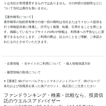
トは当社が管理運営するものではありません。その内容の信頼性などに
ついて当社は責任を負いません。
【著作権等について】
著作権等の知的所有権その他一切の権利は当社またはライセンス提供を
行う情報提供者に帰属し、許可なく複製、転載、引用することを禁じま
す。掲載しているウェブサイトのURLや情報は、利用者への予告なしに変
更できるものとします。ご利用の際は、以上のことをご理解、ご承諾さ
れたものとさせていただきます。
・
企業情報
・
当サイトのご利用について
・
個人情報保護方針
・
履歴情報の取得について
※
【重要】SBIグローバルアセットマネジメントグループ、SBIグループ
各社および役職員を装った偽アカウント、偽広告にご注意ください
ファンドランキング・検索・比較なら、投資信
託のウエルスアドバイザー