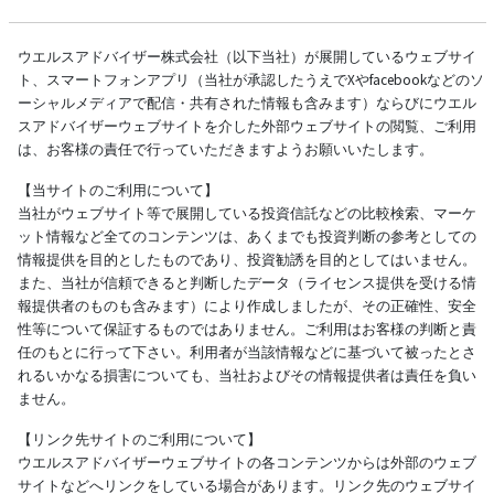
ウエルスアドバイザー株式会社（以下当社）が展開しているウェブサイ
ト、スマートフォンアプリ（当社が承認したうえでXやfacebookなどのソ
ーシャルメディアで配信・共有された情報も含みます）ならびにウエル
スアドバイザーウェブサイトを介した外部ウェブサイトの閲覧、ご利用
は、お客様の責任で行っていただきますようお願いいたします。
【当サイトのご利用について】
当社がウェブサイト等で展開している投資信託などの比較検索、マーケ
ット情報など全てのコンテンツは、あくまでも投資判断の参考としての
情報提供を目的としたものであり、投資勧誘を目的としてはいません。
また、当社が信頼できると判断したデータ（ライセンス提供を受ける情
報提供者のものも含みます）により作成しましたが、その正確性、安全
性等について保証するものではありません。ご利用はお客様の判断と責
任のもとに行って下さい。利用者が当該情報などに基づいて被ったとさ
れるいかなる損害についても、当社およびその情報提供者は責任を負い
ません。
【リンク先サイトのご利用について】
ウエルスアドバイザーウェブサイトの各コンテンツからは外部のウェブ
サイトなどへリンクをしている場合があります。リンク先のウェブサイ