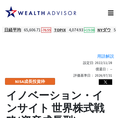
日経平均
65,606.71
TOPIX
4,074.93
NYダウ
54
-76.55
+19.08
用語解説
設定日:
2022/11/28
償還日：
--
評価基準日：
2026/07/31
NISA成長投資枠
イノベーション・イ
ンサイト 世界株式戦