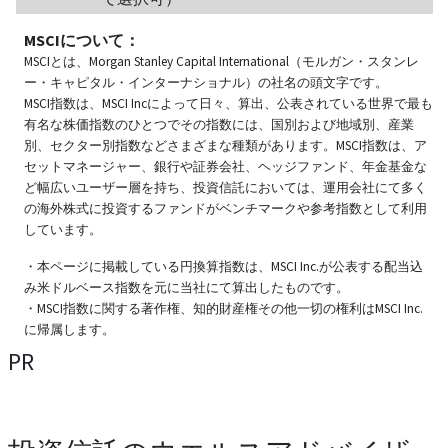
MSCIについて：
MSCIとは、Morgan Stanley Capital International（モルガン・スタンレ
ー・キャピタル・インターナショナル）の社名の頭文字です。
MSCI指数は、MSCI Incによって日々、算出、公表されている世界で最も
有名な株価指数のひとつでその指数には、国別および地域別、産業
別、セクター別指数などさまざまな種類があります。MSCI指数は、ア
セットマネージャー、銀行や証券会社、ヘッジファンド、年金基金な
ど幅広いユーザー層を持ち、投資信託においては、運用会社にて多く
の海外株式に投資するファンドがベンチマークや参考指数として利用
しています。
・本ページに掲載している円換算指数は、MSCI Inc.が公表する配当込
み米ドルベース指数を元に当社にて算出したものです。
・MSCI指数に関する著作権、知的財産権その他一切の権利はMSCI Inc.
に帰属します。
PR