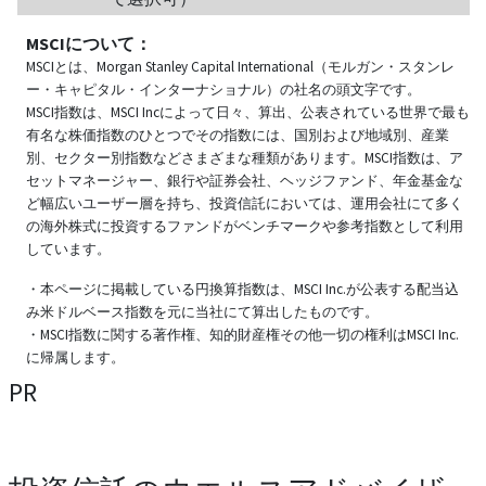
MSCIについて：
MSCIとは、Morgan Stanley Capital International（モルガン・スタンレ
ー・キャピタル・インターナショナル）の社名の頭文字です。
MSCI指数は、MSCI Incによって日々、算出、公表されている世界で最も
有名な株価指数のひとつでその指数には、国別および地域別、産業
別、セクター別指数などさまざまな種類があります。MSCI指数は、ア
セットマネージャー、銀行や証券会社、ヘッジファンド、年金基金な
ど幅広いユーザー層を持ち、投資信託においては、運用会社にて多く
の海外株式に投資するファンドがベンチマークや参考指数として利用
しています。
・本ページに掲載している円換算指数は、MSCI Inc.が公表する配当込
み米ドルベース指数を元に当社にて算出したものです。
・MSCI指数に関する著作権、知的財産権その他一切の権利はMSCI Inc.
に帰属します。
PR