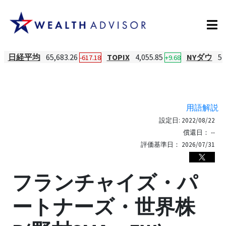
日経平均
65,683.26
TOPIX
4,055.85
NYダウ
54
-617.18
+9.68
用語解説
設定日:
2022/08/22
償還日：
--
評価基準日：
2026/07/31
フランチャイズ・パ
ートナーズ・世界株