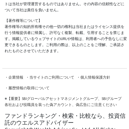
トは当社が管理運営するものではありません。その内容の信頼性などに
ついて当社は責任を負いません。
【著作権等について】
著作権等の知的所有権その他一切の権利は当社またはライセンス提供を
行う情報提供者に帰属し、許可なく複製、転載、引用することを禁じま
す。掲載しているウェブサイトのURLや情報は、利用者への予告なしに変
更できるものとします。ご利用の際は、以上のことをご理解、ご承諾さ
れたものとさせていただきます。
・
企業情報
・
当サイトのご利用について
・
個人情報保護方針
・
履歴情報の取得について
※
【重要】SBIグローバルアセットマネジメントグループ、SBIグループ
各社および役職員を装った偽アカウント、偽広告にご注意ください
ファンドランキング・検索・比較なら、投資信
託のウエルスアドバイザー