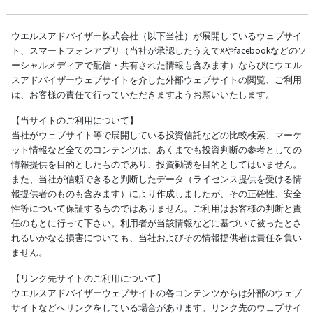
ウエルスアドバイザー株式会社（以下当社）が展開しているウェブサイ
ト、スマートフォンアプリ（当社が承認したうえでXやfacebookなどのソ
ーシャルメディアで配信・共有された情報も含みます）ならびにウエル
スアドバイザーウェブサイトを介した外部ウェブサイトの閲覧、ご利用
は、お客様の責任で行っていただきますようお願いいたします。
【当サイトのご利用について】
当社がウェブサイト等で展開している投資信託などの比較検索、マーケ
ット情報など全てのコンテンツは、あくまでも投資判断の参考としての
情報提供を目的としたものであり、投資勧誘を目的としてはいません。
また、当社が信頼できると判断したデータ（ライセンス提供を受ける情
報提供者のものも含みます）により作成しましたが、その正確性、安全
性等について保証するものではありません。ご利用はお客様の判断と責
任のもとに行って下さい。利用者が当該情報などに基づいて被ったとさ
れるいかなる損害についても、当社およびその情報提供者は責任を負い
ません。
【リンク先サイトのご利用について】
ウエルスアドバイザーウェブサイトの各コンテンツからは外部のウェブ
サイトなどへリンクをしている場合があります。リンク先のウェブサイ