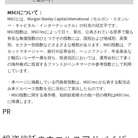
MSCIについて：
MSCIとは、Morgan Stanley Capital International（モルガン・スタンレ
ー・キャピタル・インターナショナル）の社名の頭文字です。
MSCI指数は、MSCI Incによって日々、算出、公表されている世界で最も
有名な株価指数のひとつでその指数には、国別および地域別、産業
別、セクター別指数などさまざまな種類があります。MSCI指数は、ア
セットマネージャー、銀行や証券会社、ヘッジファンド、年金基金な
ど幅広いユーザー層を持ち、投資信託においては、運用会社にて多く
の海外株式に投資するファンドがベンチマークや参考指数として利用
しています。
・本ページに掲載している円換算指数は、MSCI Inc.が公表する配当込
み米ドルベース指数を元に当社にて算出したものです。
・MSCI指数に関する著作権、知的財産権その他一切の権利はMSCI Inc.
に帰属します。
PR