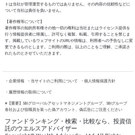
トは当社が管理運営するものではありません。その内容の信頼性などに
ついて当社は責任を負いません。
【著作権等について】
著作権等の知的所有権その他一切の権利は当社またはライセンス提供を
行う情報提供者に帰属し、許可なく複製、転載、引用することを禁じま
す。掲載しているウェブサイトのURLや情報は、利用者への予告なしに変
更できるものとします。ご利用の際は、以上のことをご理解、ご承諾さ
れたものとさせていただきます。
・
企業情報
・
当サイトのご利用について
・
個人情報保護方針
・
履歴情報の取得について
※
【重要】SBIグローバルアセットマネジメントグループ、SBIグループ
各社および役職員を装った偽アカウント、偽広告にご注意ください
ファンドランキング・検索・比較なら、投資信
託のウエルスアドバイザー