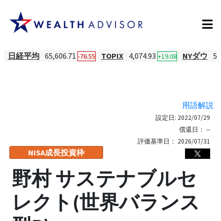
日経平均
65,606.71
TOPIX
4,074.93
NYダウ
54
-76.55
+19.08
用語解説
設定日:
2022/07/29
償還日：
--
評価基準日：
2026/07/31
NISA成長投資枠
野村 サステナブルセ
レクト(世界バランス