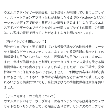
ウエルスアドバイザー株式会社（以下当社）が展開しているウェブサイ
ト、スマートフォンアプリ（当社が承認したうえでXやfacebookなどのソ
ーシャルメディアで配信・共有された情報も含みます）ならびにウエル
スアドバイザーウェブサイトを介した外部ウェブサイトの閲覧、ご利用
は、お客様の責任で行っていただきますようお願いいたします。
【当サイトのご利用について】
当社がウェブサイト等で展開している投資信託などの比較検索、マーケ
ット情報など全てのコンテンツは、あくまでも投資判断の参考としての
情報提供を目的としたものであり、投資勧誘を目的としてはいません。
また、当社が信頼できると判断したデータ（ライセンス提供を受ける情
報提供者のものも含みます）により作成しましたが、その正確性、安全
性等について保証するものではありません。ご利用はお客様の判断と責
任のもとに行って下さい。利用者が当該情報などに基づいて被ったとさ
れるいかなる損害についても、当社およびその情報提供者は責任を負い
ません。
【リンク先サイトのご利用について】
ウエルスアドバイザーウェブサイトの各コンテンツからは外部のウェブ
サイトなどへリンクをしている場合があります。リンク先のウェブサイ