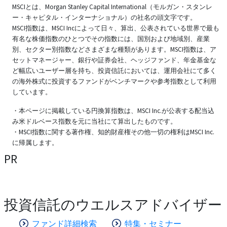
MSCIとは、Morgan Stanley Capital International（モルガン・スタンレ
ー・キャピタル・インターナショナル）の社名の頭文字です。
MSCI指数は、MSCI Incによって日々、算出、公表されている世界で最も
有名な株価指数のひとつでその指数には、国別および地域別、産業
別、セクター別指数などさまざまな種類があります。MSCI指数は、ア
セットマネージャー、銀行や証券会社、ヘッジファンド、年金基金な
ど幅広いユーザー層を持ち、投資信託においては、運用会社にて多く
の海外株式に投資するファンドがベンチマークや参考指数として利用
しています。
・本ページに掲載している円換算指数は、MSCI Inc.が公表する配当込
み米ドルベース指数を元に当社にて算出したものです。
・MSCI指数に関する著作権、知的財産権その他一切の権利はMSCI Inc.
に帰属します。
PR
投資信託のウエルスアドバイザー
ファンド詳細検索
特集・セミナー