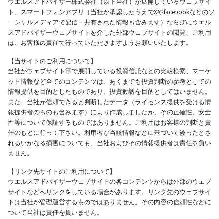
ウエルスアドバイザー株式会社（以下当社）が展開しているウェブサイ
ト、スマートフォンアプリ（当社が承認したうえでXやfacebookなどのソ
ーシャルメディアで配信・共有された情報も含みます）ならびにウエル
スアドバイザーウェブサイトを介した外部ウェブサイトの閲覧、ご利用
は、お客様の責任で行っていただきますようお願いいたします。
【当サイトのご利用について】
当社がウェブサイト等で展開している投資信託などの比較検索、マーケ
ット情報など全てのコンテンツは、あくまでも投資判断の参考としての
情報提供を目的としたものであり、投資勧誘を目的としてはいません。
また、当社が信頼できると判断したデータ（ライセンス提供を受ける情
報提供者のものも含みます）により作成しましたが、その正確性、安全
性等について保証するものではありません。ご利用はお客様の判断と責
任のもとに行って下さい。利用者が当該情報などに基づいて被ったとさ
れるいかなる損害についても、当社およびその情報提供者は責任を負い
ません。
【リンク先サイトのご利用について】
ウエルスアドバイザーウェブサイトの各コンテンツからは外部のウェブ
サイトなどへリンクをしている場合があります。リンク先のウェブサイ
トは当社が管理運営するものではありません。その内容の信頼性などに
ついて当社は責任を負いません。