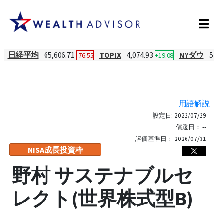
日経平均
65,606.71
TOPIX
4,074.93
NYダウ
54
-76.55
+19.08
用語解説
設定日:
2022/07/29
償還日：
--
評価基準日：
2026/07/31
NISA成長投資枠
野村 サステナブルセ
レクト(世界株式型B)