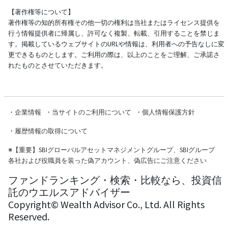
【著作権等について】
著作権等の知的所有権その他一切の権利は当社またはライセンス提供を
行う情報提供者に帰属し、許可なく複製、転載、引用することを禁じま
す。掲載しているウェブサイトのURLや情報は、利用者への予告なしに変
更できるものとします。ご利用の際は、以上のことをご理解、ご承諾さ
れたものとさせていただきます。
・
企業情報
・
当サイトのご利用について
・
個人情報保護方針
・
履歴情報の取得について
※
【重要】SBIグローバルアセットマネジメントグループ、SBIグループ
各社および役職員を装った偽アカウント、偽広告にご注意ください
ファンドランキング・検索・比較なら、投資信
託のウエルスアドバイザー
Copyright© Wealth Advisor Co., Ltd. All Rights
Reserved.